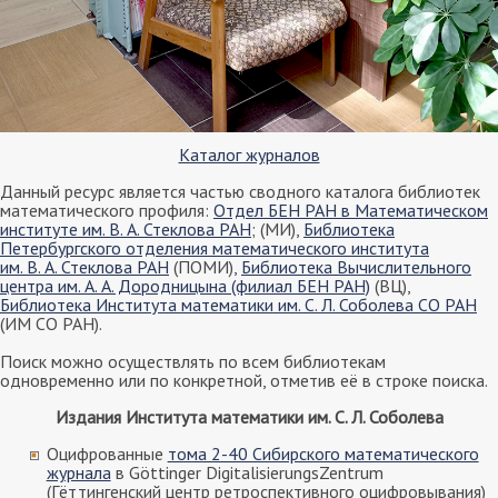
Каталог журналов
Данный ресурс является частью сводного каталога библиотек
математического профиля:
Отдел БЕН РАН в Математическом
институте им. В. А. Стеклова РАН
; (МИ),
Библиотека
Петербургского отделения математического института
им. В. А. Стеклова РАН
(ПОМИ),
Библиотека Вычислительного
центра им. А. А. Дородницына (филиал БЕН РАН)
(ВЦ),
Библиотека Института математики им. С. Л. Соболева СО РАН
(ИМ СО РАН).
Поиск можно осуществлять по всем библиотекам
одновременно или по конкретной, отметив её в строке поиска.
Издания Института математики им. С. Л. Соболева
Оцифрованные
тома 2-40 Сибирского математического
журнала
в Göttinger DigitalisierungsZentrum
(Гёттингенский центр ретроспективного оцифровывания)