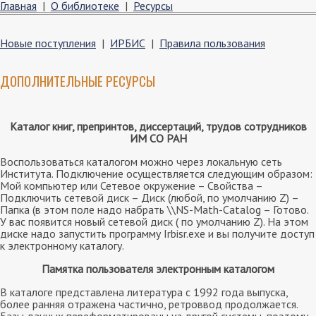
Главная
|
О библиотеке
|
Ресурсы
Новые поступления
|
ИРБИС
|
Правила пользования
ДОПОЛНИТЕЛЬНЫЕ РЕСУРСЫ
Каталог книг, препринтов, диссертаций, трудов сотрудников
ИМ СО РАН
Воспользоваться каталогом можно через локальную сеть
Института. Подключение осуществляется следующим образом:
Мой компьютер или Сетевое окружение – Свойства –
Подключить сетевой диск – Диск (любой, по умолчанию Z) –
Папка (в этом поле надо набрать \\NS-Math-Catalog – Готово.
У вас появится новый сетевой диск ( по умолчанию Z). На этом
диске надо запустить программу Irbisr.exe и вы получите доступ
к электронному каталогу.
Памятка пользователя электронным каталогом
В каталоге представлена литература с 1992 года выпуска,
более ранняя отражена частично, ретроввод продолжается.
Базы данных переформатированы из другой системы, поэтому