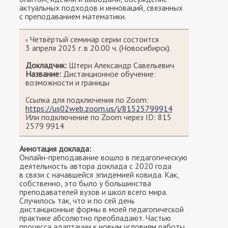
актуальных подходов и инноваций, связанных
с преподаванием математики.
Четвёртый семинар серии состоится
3 апреля 2025 г. в 20.00 ч. (Новосибирск).
Докладчик:
Штерн Александр Савельевич
Название:
Дистанционное обучение:
возможности и границы
Ссылка для подключения по Zoom:
https://us02web.zoom.us/j/81525799914
Или подключение по Zoom через ID: 815
2579 9914
Аннотация доклада:
Онлайн-преподавание вошло в педагогическую
деятельность автора доклада с 2020 года
в связи с начавшейся эпидемией ковида. Как,
собственно, это было у большинства
преподавателей вузов и школ всего мира.
Случилось так, что и по сей день
дистанционные формы в моей педагогической
практике абсолютно преобладают. Частью
процесса адаптации к новым условиям работы