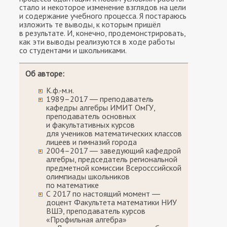
стало и некоторое изменение взглядов на цели
и содержание учебного процесса. Я постараюсь
изложить те выводы, к которым пришёл
в результате. И, конечно, продемонстрировать,
как эти выводы реализуются в ходе работы
со студентами и школьниками.
Об авторе:
К.ф.-м.н.
1989–2017 ― преподаватель
кафедры алгебры ИМИТ ОмГУ,
преподаватель основных
и факультативных курсов
для учеников математических классов
лицеев и гимназий города
2004–2017 ― заведующий кафедрой
алгебры, председатель региональной
предметной комиссии Всеросссийской
олимпиады школьников
по математике
С 2017 по настоящий момент ―
доцент Факультета математики НИУ
ВШЭ, преподаватель курсов
«Профильная алгебра»