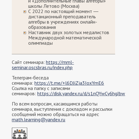
и «Дополнительные главы алгебры»
школы Летово (Москва)
С 2022 по настоящий момент ―
дистанционный преподаватель
алгебры в учреждениях онлайн-
образования
Наставник двух золотых медалистов
Международной математической
олимпиады
Сайт семинара:
https://mml-
seminar.oscsbras.ru/index.php
Телеграм-беседа
семинара:
https://t.me/+l6DJiZja3IoxYmE6
Ссылка на папку с записями
семинаров:
https://disk.yandex.ru/d/s1nQYwCy6hgJbw
По всем вопросам, касающимся работы
семинара, выступления с докладом и рассылки
сообщений можно обращаться на адрес
math.learning@yandex.ru