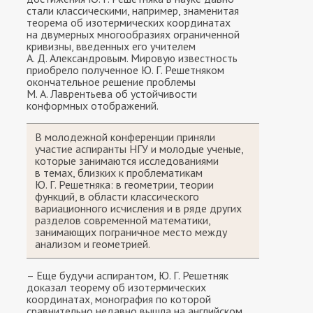
стали классическими, например, знаменитая
теорема об изотермических координатах
на двумерных многообразиях ограниченной
кривизны, введенных его учителем
А. Д. Александровым. Мировую известность
приобрело полученное Ю. Г. Решетняком
окончательное решение проблемы
М. А. Лаврентьева об устойчивости
конформных отображений.
В молодежной конференции приняли
участие аспиранты НГУ и молодые ученые,
которые занимаются исследованиями
в темах, близких к проблематикам
Ю. Г. Решетняка: в геометрии, теории
функций, в области классического
вариационного исчисления и в ряде других
разделов современной математики,
занимающих пограничное место между
анализом и геометрией.
– Еще будучи аспирантом, Ю. Г. Решетняк
доказал теорему об изотермических
координатах, монография по которой
сравнительно недавно вышла на английском