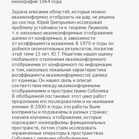
монографий 1964 года.
Задача описания областей, которые можно
квазиконформно отобразить на шар, не решена
до сих пор. Юрий Григорьевич исследовал
проблему устойчивости в теореме Лиувилля,
т. е. насколько квазиконформные отображения
далеки от конформных, в зависимости
от коэффициента искажения. В 1970-е годы он
добился окончательных результатов, посвятив
этой теме 15 лет. Ю. Г. Решетняк нашел оценку
глобального отклонения квазиконформного
отображения от конформного по информации
о том, насколько локальная характеристика
(коэффициента квазиконформности) далека
от единицы. Он нашел связь и описал
соответствия между квазиконформными
отображениями и пространствами Соболева.
В обобщенной постановке этот цикл работ
продолжили его последователи и их нынешние
ученики. В 2000-е годы эти работы были
восприняты и подхвачены в разных странах:
сначала изучались отображения, которые
порождают изоморфизмы функциональных
пространств, потом стали исследовать
ограниченные операторы в пространствах
Соболева с первыми обобщёнными