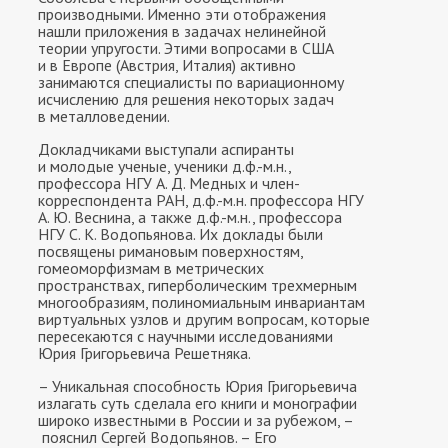
производными. Именно эти отображения
нашли приложения в задачах нелинейной
теории упругости. Этими вопросами в США
и в Европе (Австрия, Италия) активно
занимаются специалисты по вариационному
исчислению для решения некоторых задач
в металловедении.
Докладчиками выступали аспиранты
и молодые ученые, ученики д.ф.-м.н.,
профессора НГУ А. Д. Медных и член-
корреспондента РАН, д.ф.-м.н. профессора НГУ
А. Ю. Веснина, а также д.ф.-м.н., профессора
НГУ С. К. Водопьянова. Их доклады были
посвящены римановым поверхностям,
гомеоморфизмам в метрических
пространствах, гиперболическим трехмерным
многообразиям, полиномиальным инвариантам
виртуальных узлов и другим вопросам, которые
пересекаются с научными исследованиями
Юрия Григорьевича Решетняка.
– Уникальная способность Юрия Григорьевича
излагать суть сделала его книги и монографии
широко известными в России и за рубежом, –
пояснил Сергей Водопьянов. – Его