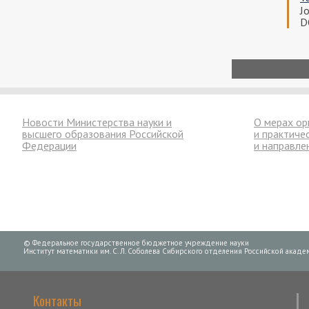
J
D
Нумерация
страниц
Новости Министерства науки и
О мерах ор
высшего образования Российской
и практиче
Федерации
и направле
© Федеральное государственное бюджетное учреждение науки
Институт математики им. С. Л. Соболева Сибирского отделения Российской академ
Контакты