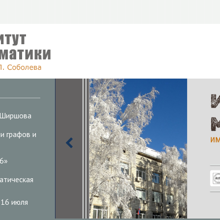
. Ширшова
и графов и
26»
атическая
 16 июля