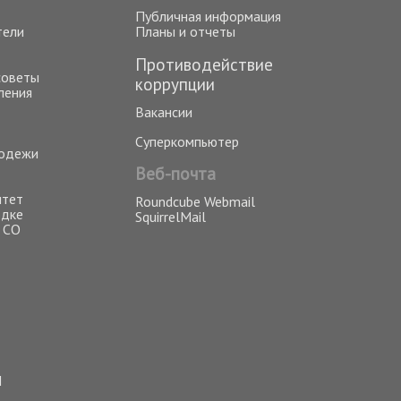
Публичная информация
тели
Планы и отчеты
Противодействие
советы
коррупции
ления
Вакансии
Суперкомпьютер
лодежи
Веб-почта
итет
Roundcube Webmail
одке
SquirrelMail
 СО
М