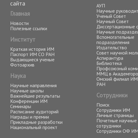
сайта
АУП
Научные руководи
Главная
Ученый Совет
Научный Совет
Новости
Диссертационные 
Полезные ссылки
Научные подразде
Вспомогательные
Институт
подразделения
Издательство
Краткая история ИМ
Совет научной мо
Паспорт ИМ СО РАН
Аспирантура
Выдающиеся ученые
Библиотека
Фотоархив
Профсоюзный ком
ММЦ в Академгор
Наука
Омский филиал ИМ
РАН
Научные направления
Научные школы
Сотрудники
Важнейшие результаты
Конференции ИМ
Поиск
Семинары
Сотрудники ИМ
Расписание аудиторий
Личные страницы
Награды и премии
Почетные научные
Прикладные разработки
сотрудники
Национальный проект
Сотрудники ОФ И