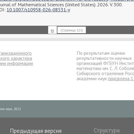
ournal of Mathematical Sciences (United States). 2026. V. 300.
OI:
10.1007/s10958-026-08531-y
Предыдущая
‹‹
(Страница 121)
страница
ганизационного
По результатам оценки
ского характера
результативности научных
нии информации
организаций ФГБУН Инстит
математики им. С. Л. Собол
Сибирского отделения Рос
академии наук
присвоена 1
ии наук, 2022
Структура
Предыдущая версия