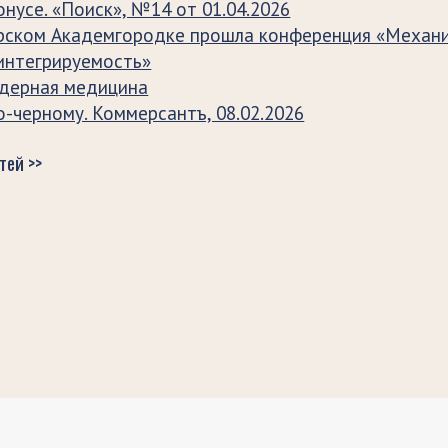
онусе. «Поиск», №14 от 01.04.2026
рском Академгородке прошла конференция «Механи
 интегрируемость»
ядерная медицина
-черному. Коммерсантъ, 08.02.2026
тей >>