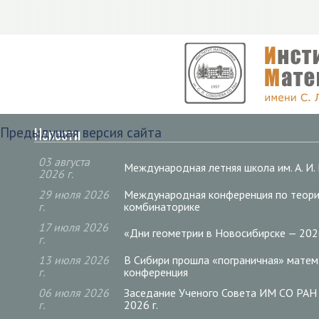
Новости
Предыдущая версия сайта
03 августа
Международная летняя школа им. А. И
2026 г.
29 июля 2026
Международная конференция по теори
г.
комбинаторике
17 июля 2026
«Дни геометрии в Новосибирске — 20
г.
13 июля 2026
В Сибири прошла «пограничная» матем
г.
конференция
06 июля 2026
Заседание Ученого Совета ИМ СО РАН
г.
2026 г.