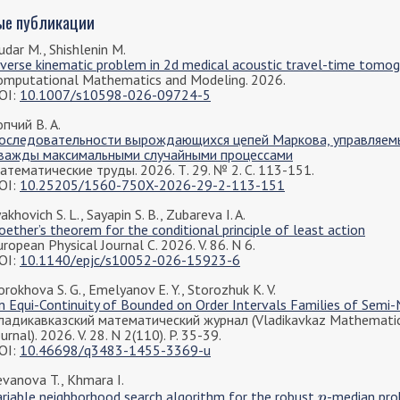
ые публикации
udar M., Shishlenin M.
nverse kinematic problem in 2d medical acoustic travel-time tomo
omputational Mathematics and Modeling. 2026.
OI:
10.1007/s10598-026-09724-5
опчий В. А.
оследовательности вырождающихся цепей Маркова, управляем
важды максимальными случайными процессами
атематические труды. 2026. Т. 29. № 2. С. 113-151.
OI:
10.25205/1560-750X-2026-29-2-113-151
akhovich S. L., Sayapin S. B., Zubareva I. A.
oether’s theorem for the conditional principle of least action
ropean Physical Journal C. 2026. V. 86. N 6.
OI:
10.1140/epjc/s10052-026-15923-6
orokhova S. G., Emelyanov E. Y., Storozhuk K. V.
n Equi-Continuity of Bounded on Order Intervals Families of Semi
ладикавказский математический журнал (Vladikavkaz Mathemati
urnal). 2026. V. 28. N 2(110). P. 35-39.
OI:
10.46698/q3483-1455-3369-u
evanova T., Khmara I.
ariable neighborhood search algorithm for the robust
-median pr
p
p