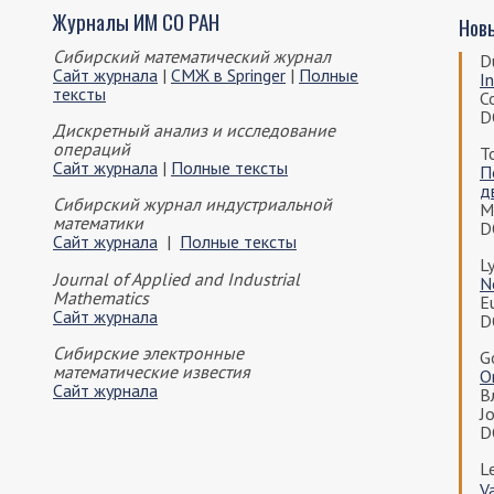
Журналы ИМ СО РАН
Нов
Сибирский математический журнал
D
Сайт журнала
|
СМЖ в Springer
|
Полные
I
тексты
C
D
Дискретный анализ и исследование
операций
Т
Сайт журнала
|
Полные тексты
П
д
Сибирский журнал индустриальной
М
математики
D
Сайт журнала
|
Полные тексты
Ly
Journal of Applied and Industrial
N
Mathematics
Eu
Сайт журнала
D
Сибирские электронные
G
математические известия
O
Сайт журнала
В
Jo
D
L
V