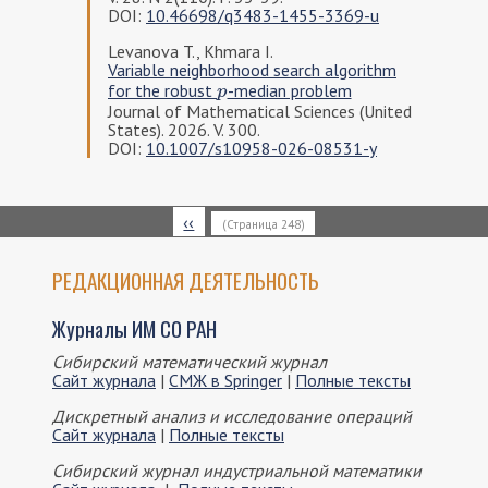
DOI:
10.46698/q3483-1455-3369-u
Levanova T., Khmara I.
Variable neighborhood search algorithm
for the robust
-median problem
p
p
Journal of Mathematical Sciences (United
States). 2026. V. 300.
DOI:
10.1007/s10958-026-08531-y
Нумерация
Предыдущая
‹‹
(Страница 248)
страниц
страница
РЕДАКЦИОННАЯ ДЕЯТЕЛЬНОСТЬ
Журналы ИМ СО РАН
Сибирский математический журнал
Сайт журнала
|
СМЖ в Springer
|
Полные тексты
Дискретный анализ и исследование операций
Сайт журнала
|
Полные тексты
Сибирский журнал индустриальной математики