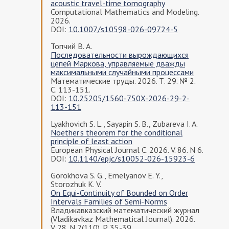
acoustic travel-time tomography
Computational Mathematics and Modeling.
2026.
DOI:
10.1007/s10598-026-09724-5
Топчий В. А.
Последовательности вырождающихся
цепей Маркова, управляемые дважды
максимальными случайными процессами
Математические труды. 2026. Т. 29. № 2.
С. 113-151.
DOI:
10.25205/1560-750X-2026-29-2-
113-151
Lyakhovich S. L., Sayapin S. B., Zubareva I. A.
Noether’s theorem for the conditional
principle of least action
European Physical Journal C. 2026. V. 86. N 6.
DOI:
10.1140/epjc/s10052-026-15923-6
Gorokhova S. G., Emelyanov E. Y.,
Storozhuk K. V.
On Equi-Continuity of Bounded on Order
Intervals Families of Semi-Norms
Владикавказский математический журнал
(Vladikavkaz Mathematical Journal). 2026.
V. 28. N 2(110). P. 35-39.