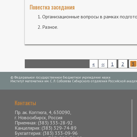
Повестка заседания
Организационные вопросы в рамках подгот
Разное.
Нумерация
Первая
«
Предыдущая
‹‹
Page
1
Page
2
Те
3
страниц
страница
страница
ст
© Федеральное государственное бюджетное учреждение науки
Институт математики им. С. Л. Соболева Сибирского отделения Российской академ
Контакты
Пр. ак. Коптюга, 4, 630090,
г. Новосибирск, Россия
Приемная: (383) 333-28-92
Канцелярия: (383) 329-74-89
Бухгалтерия: (383) 333-09-96