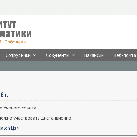
Сотрудники
Документы
Вакансии
Веб-почта
6 г.
ие Учёного совета.
можно участвовать дистанционно.
iealoh1js4