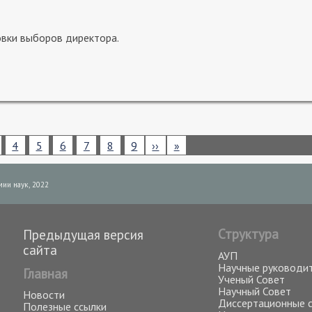
овки выборов директора.
кущая
Page
4
Page
5
Page
6
Page
7
Page
8
Page
9
Следующая
››
Последняя
»
раница
страница
страница
ии наук, 2022
Структура
Предыдущая версия
сайта
АУП
Научные руководи
Главная
Ученый Совет
Научный Совет
Новости
Диссертационные 
Полезные ссылки