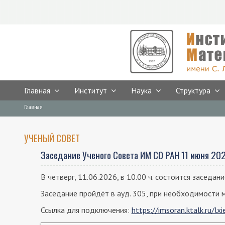
Главная
Институт
Наука
Структура
Предыдущая версия сайта
Breadcrumbs
You
Главная
are
here:
УЧЕНЫЙ СОВЕТ
Заседание Ученого Совета ИМ СО РАН 11 июня 202
В четверг, 11.06.2026, в 10.00 ч. состоится заседан
Заседание пройдёт в ауд. 305, при необходимости 
Ссылка для подключения:
https://imsoran.ktalk.ru/lx