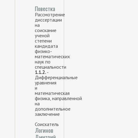
Повестка
Рассмотрение
диссертации
на
соискание
ученой
степени
кандидата
физико-
математических
наук по
специальности
1.1.2.
-
Дифференциальные
уравнения
и
математическая
физика, направленной
на
дополнительное
заключение
Соискатель
Логинов
Дмитрий