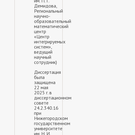
им. П. Г.
Демидова,
Региональный
научно-
образовательный
математический
центр
«Центр
интегрируемых
систем»,
ведущий
научный
сотрудник)
Диссертация
была
защищена
22 мая
2025 г. в
диссертационном
совете
24.2.340.16
при
Нижегородском
государственном
университете
им. Н. И.