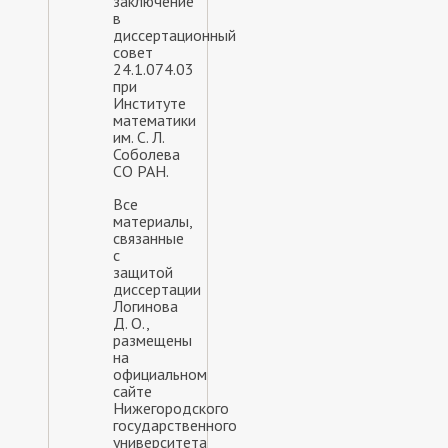
заключение
в
диссертационный
совет
24.1.074.03
при
Институте
математики
им. С. Л.
Соболева
СО РАН.
Все
материалы,
связанные
с
защитой
диссертации
Логинова
Д. О.,
размещены
на
официальном
сайте
Нижегородского
государственного
университета