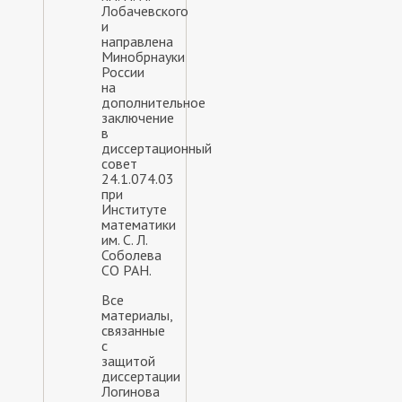
Лобачевского
и
направлена
Минобрнауки
России
на
дополнительное
заключение
в
диссертационный
совет
24.1.074.03
при
Институте
математики
им. С. Л.
Соболева
СО РАН.
Все
материалы,
связанные
с
защитой
диссертации
Логинова