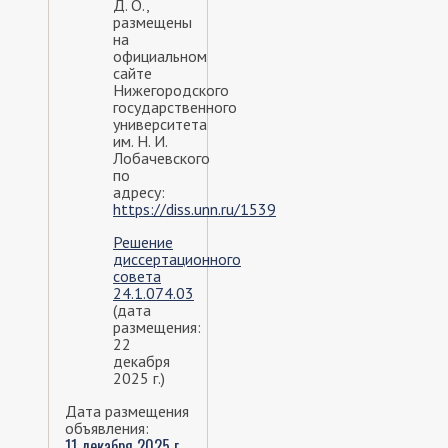
Д. О.,
размещены
на
официальном
сайте
Нижегородского
государственного
университета
им. Н. И.
Лобачевского
по
адресу:
https://diss.unn.ru/1539
Решение
диссертационного
совета
24.1.074.03
(дата
размещения:
22
декабря
2025 г.)
Дата размещения
объявления:
11 декабря 2025 г.