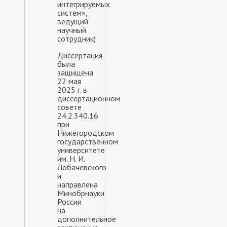
интегрируемых
систем»,
ведущий
научный
сотрудник)
Диссертация
была
защищена
22 мая
2025 г. в
диссертационном
совете
24.2.340.16
при
Нижегородском
государственном
университете
им. Н. И.
Лобачевского
и
направлена
Минобрнауки
России
на
дополнительное