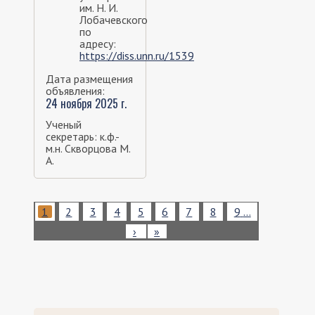
им. Н. И.
Лобачевского
по
адресу:
https://diss.unn.ru/1539
Дата размещения
объявления:
24 ноября 2025 г.
Ученый
секретарь: к.ф.-
м.н. Скворцова М.
А.
Нумерация
Текущая
1
Page
2
Page
3
Page
4
Page
5
Page
6
Page
7
Page
8
Page
9
…
страниц
страница
Следующая
›
Последняя
»
страница
страница