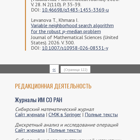
V. 28. N 2(110). P. 35-39.
DOI:
10.46698/q3483-1455-3369-u
Levanova T., Khmara I.
Variable neighborhood search algorithm
for the robust
-median problem
p
p
Journal of Mathematical Sciences (United
States). 2026. V. 300.
DOI:
10.1007/s10958-026-08531-y
Нумерация
Предыдущая
‹‹
(Страница 122)
страниц
страница
РЕДАКЦИОННАЯ ДЕЯТЕЛЬНОСТЬ
Журналы ИМ СО РАН
Сибирский математический журнал
Сайт журнала
|
СМЖ в Springer
|
Полные тексты
Дискретный анализ и исследование операций
Сайт журнала
|
Полные тексты