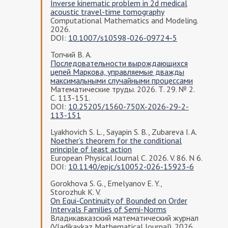
Inverse kinematic problem in 2d medical
acoustic travel-time tomography
Computational Mathematics and Modeling.
2026.
DOI:
10.1007/s10598-026-09724-5
Топчий В. А.
Последовательности вырождающихся
цепей Маркова, управляемые дважды
максимальными случайными процессами
Математические труды. 2026. Т. 29. № 2.
С. 113-151.
DOI:
10.25205/1560-750X-2026-29-2-
113-151
Lyakhovich S. L., Sayapin S. B., Zubareva I. A.
Noether’s theorem for the conditional
principle of least action
European Physical Journal C. 2026. V. 86. N 6.
DOI:
10.1140/epjc/s10052-026-15923-6
Gorokhova S. G., Emelyanov E. Y.,
Storozhuk K. V.
On Equi-Continuity of Bounded on Order
Intervals Families of Semi-Norms
Владикавказский математический журнал
(Vladikavkaz Mathematical Journal). 2026.