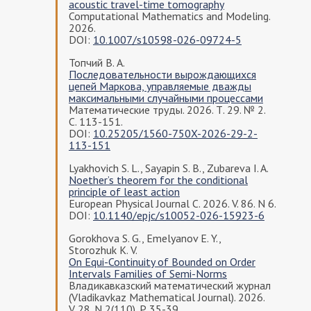
acoustic travel-time tomography
Computational Mathematics and Modeling.
2026.
DOI:
10.1007/s10598-026-09724-5
Топчий В. А.
Последовательности вырождающихся
цепей Маркова, управляемые дважды
максимальными случайными процессами
Математические труды. 2026. Т. 29. № 2.
С. 113-151.
DOI:
10.25205/1560-750X-2026-29-2-
113-151
Lyakhovich S. L., Sayapin S. B., Zubareva I. A.
Noether’s theorem for the conditional
principle of least action
European Physical Journal C. 2026. V. 86. N 6.
DOI:
10.1140/epjc/s10052-026-15923-6
Gorokhova S. G., Emelyanov E. Y.,
Storozhuk K. V.
On Equi-Continuity of Bounded on Order
Intervals Families of Semi-Norms
Владикавказский математический журнал
(Vladikavkaz Mathematical Journal). 2026.
V. 28. N 2(110). P. 35-39.