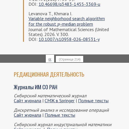
DOI:
10.46698/q3483-1455-3369-u
Levanova T., Khmara I.
Variable neighborhood search algorithm
for the robust
-median problem
p
p
Journal of Mathematical Sciences (United
States). 2026. V. 300.
DOI:
10.1007/s10958-026-08531-y
Нумерация
Предыдущая
‹‹
(Страница 214)
страниц
страница
РЕДАКЦИОННАЯ ДЕЯТЕЛЬНОСТЬ
Журналы ИМ СО РАН
Сибирский математический журнал
Сайт журнала
|
СМЖ в Springer
|
Полные тексты
Дискретный анализ и исследование операций
Сайт журнала
|
Полные тексты
Сибирский журнал индустриальной математики