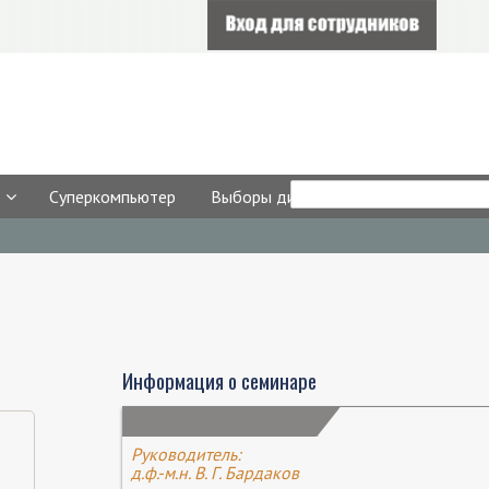
Форма
Search
Суперкомпьютер
Выборы директора
поиска
Информация о семинаре
Руководитель:
д.ф.-м.н. В. Г. Бардаков