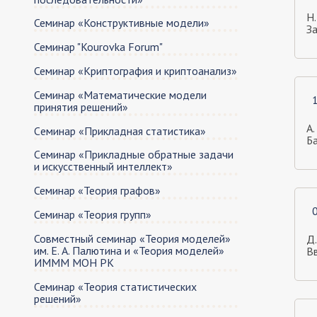
Н.
Семинар «Конструктивные модели»
З
Семинар "Kourovka Forum"
Семинар «Криптография и криптоанализ»
Семинар «Математические модели
принятия решений»
А.
Cеминар «Прикладная статистика»
Б
Cеминар «Прикладные обратные задачи
и искусственный интеллект»
Семинар «Теория графов»
Семинар «Теория групп»
Совместный семинар «Теория моделей»
Д
им. Е. А. Палютина и «Теория моделей»
Вв
ИМММ МОН РК
Семинар «Теория статистических
решений»