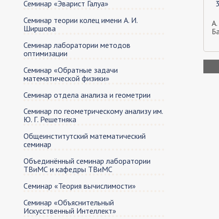
Семинар «Эварист Галуа»
Семинар теории колец имeни А. И.
А.
Ширшова
Б
Семинар лаборатории методов
оптимизации
Нум
Семинар «Обратные задачи
стр
математической физики»
Семинар отдела анализа и геометрии
Семинар по геометрическому анализу им.
Ю. Г. Решетняка
Общеинститутский математический
семинар
Объединённый семинар лаборатории
ТВиМС и кафедры ТВиМС
Cеминар «Теория вычислимости»
Семинар «Объяснительный
Искусственный Интеллект»