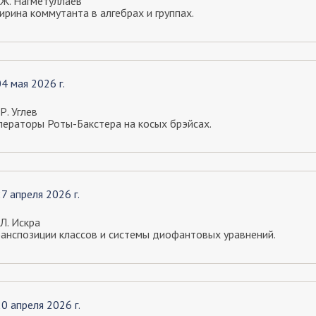
 Ж. Нагметуллаев
рина коммутанта в алгебрах и группах.
04 мая 2026 г.
 Р. Углев
ператоры Роты-Бакстера на косых брэйсах.
27 апреля 2026 г.
 Л. Искра
ранспозиции классов и системы диофантовых уравнений.
20 апреля 2026 г.