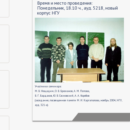
Время и место проведения:
Понедельник, 18.10 ч., ауд. 5218, новый
корпус НГУ
Участники семинара:
М. В. Нещадим, О. В. Брюханов, А. М. Попова,
В. Г. Бардаков, Ю. В. Сосновский, А. А. Коробов
(заседание, посвященное памяти М. И. Каргаполова, ноябрь 2004, НГУ,
ауд. 321-а).