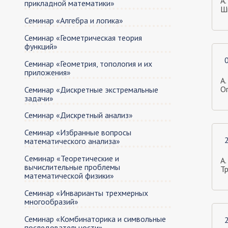
А.
прикладной математики»
Ши
Семинар «Алгебра и логика»
Семинар «Геометрическая теория
функций»
Семинар «Геометрия, топология и их
приложения»
А.
О
Семинар «Дискретные экстремальные
задачи»
Семинар «Дискретный анализ»
Семинар «Избранные вопросы
математического анализа»
Cеминар «Теоретические и
А.
вычислительные проблемы
Т
математической физики»
Семинар «Инварианты трехмерных
многообразий»
Семинар «Комбинаторика и символьные
последовательности»