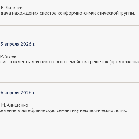
 Е. Яковлев
адача нахождения спектра конформно-симлектической группы.
13 апреля 2026 г.
 Р. Углев
азис тождеств для некоторого семейства решеток (продолжение
06 апреля 2026 г.
. М. Анищенко
едение в алгебраическую семантику неклассических логик.