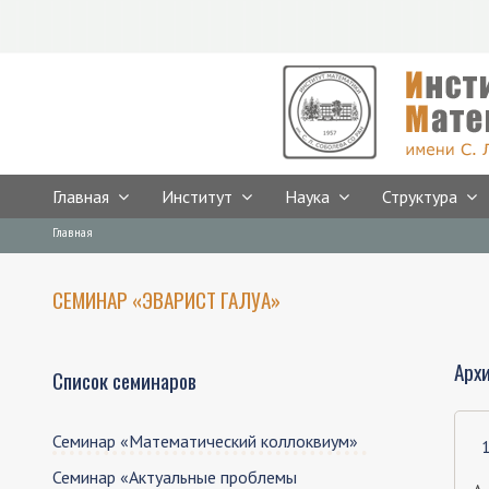
Главная
Институт
Наука
Структура
Предыдущая версия сайта
Breadcrumbs
You
Главная
are
here:
СЕМИНАР «ЭВАРИСТ ГАЛУА»
Арх
Список семинаров
Семинар «Математический коллоквиум»
Семинар «Актуальные проблемы