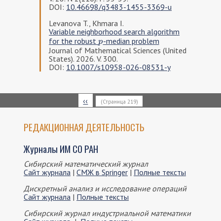
DOI:
10.46698/q3483-1455-3369-u
Levanova T., Khmara I.
Variable neighborhood search algorithm
for the robust
-median problem
p
p
Journal of Mathematical Sciences (United
States). 2026. V. 300.
DOI:
10.1007/s10958-026-08531-y
Нумерация
Предыдущая
‹‹
(Страница 219)
страниц
страница
РЕДАКЦИОННАЯ ДЕЯТЕЛЬНОСТЬ
Журналы ИМ СО РАН
Сибирский математический журнал
Сайт журнала
|
СМЖ в Springer
|
Полные тексты
Дискретный анализ и исследование операций
Сайт журнала
|
Полные тексты
Сибирский журнал индустриальной математики