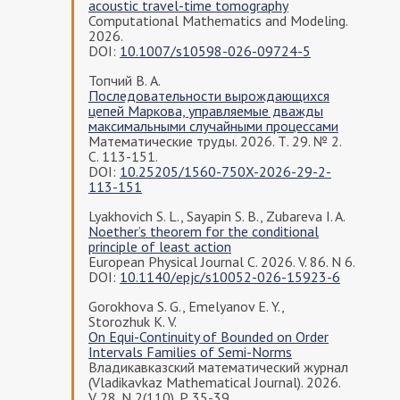
acoustic travel-time tomography
Computational Mathematics and Modeling.
2026.
DOI:
10.1007/s10598-026-09724-5
Топчий В. А.
Последовательности вырождающихся
цепей Маркова, управляемые дважды
максимальными случайными процессами
Математические труды. 2026. Т. 29. № 2.
С. 113-151.
DOI:
10.25205/1560-750X-2026-29-2-
113-151
Lyakhovich S. L., Sayapin S. B., Zubareva I. A.
Noether’s theorem for the conditional
principle of least action
European Physical Journal C. 2026. V. 86. N 6.
DOI:
10.1140/epjc/s10052-026-15923-6
Gorokhova S. G., Emelyanov E. Y.,
Storozhuk K. V.
On Equi-Continuity of Bounded on Order
Intervals Families of Semi-Norms
Владикавказский математический журнал
(Vladikavkaz Mathematical Journal). 2026.
V. 28. N 2(110). P. 35-39.