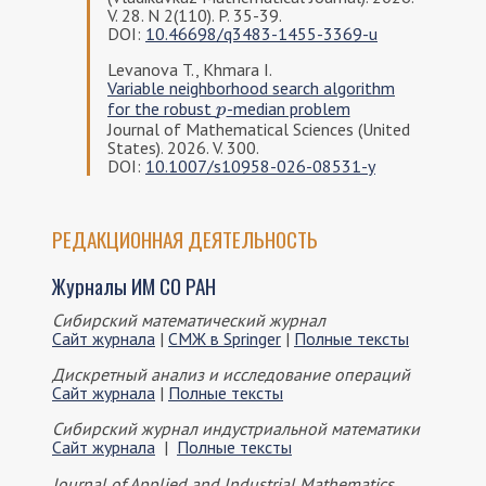
V. 28. N 2(110). P. 35-39.
DOI:
10.46698/q3483-1455-3369-u
Levanova T., Khmara I.
Variable neighborhood search algorithm
for the robust
-median problem
p
p
Journal of Mathematical Sciences (United
States). 2026. V. 300.
DOI:
10.1007/s10958-026-08531-y
РЕДАКЦИОННАЯ ДЕЯТЕЛЬНОСТЬ
Журналы ИМ СО РАН
Сибирский математический журнал
Сайт журнала
|
СМЖ в Springer
|
Полные тексты
Дискретный анализ и исследование операций
Сайт журнала
|
Полные тексты
Сибирский журнал индустриальной математики
Сайт журнала
|
Полные тексты
Journal of Applied and Industrial Mathematics