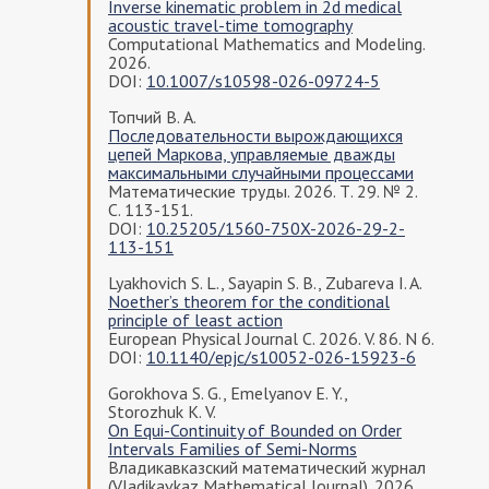
Inverse kinematic problem in 2d medical
acoustic travel-time tomography
Computational Mathematics and Modeling.
2026.
DOI:
10.1007/s10598-026-09724-5
Топчий В. А.
Последовательности вырождающихся
цепей Маркова, управляемые дважды
максимальными случайными процессами
Математические труды. 2026. Т. 29. № 2.
С. 113-151.
DOI:
10.25205/1560-750X-2026-29-2-
113-151
Lyakhovich S. L., Sayapin S. B., Zubareva I. A.
Noether’s theorem for the conditional
principle of least action
European Physical Journal C. 2026. V. 86. N 6.
DOI:
10.1140/epjc/s10052-026-15923-6
Gorokhova S. G., Emelyanov E. Y.,
Storozhuk K. V.
On Equi-Continuity of Bounded on Order
Intervals Families of Semi-Norms
Владикавказский математический журнал
(Vladikavkaz Mathematical Journal). 2026.