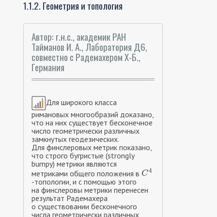
1.1.2. Геометрия и топология
Автор: г.н.с., академик РАН
Тайманов И. А., Лаборатория Д6,
совместно с Радемахером Х-Б.,
Германия
Для широкого класса
римановых многообразий доказано,
что на них существует бесконечное
число геометрически различных
замкнутых геодезических.
Для финслеровых метрик показано,
что строго бугристые (strongly
bumpy) метрики являются
4
метриками общего положения в
C
4
C
-топологии, и с помощью этого
на финслеровы метрики перенесен
результат Радемахера
о существовании бесконечного
числа геометрически различных