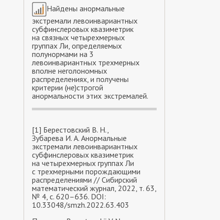
Найдены анормальные
экстремали левоинвариантных
субфинслеровых квазиметрик
на связных четырехмерных
группах Ли, определяемых
полунормами на 3
левоинвариантных трехмерных
вполне неголономных
распределениях, и получены
критерии (не)строгой
анормальности этих экстремалей.
[1] Берестовский В. Н.,
Зубарева И. А. Анормальные
экстремали левоинвариантных
субфинслеровых квазиметрик
на четырехмерных группах Ли
с трехмерными порождающими
распределениями // Сибирский
математический журнал, 2022, т. 63,
№ 4, с. 620–636. DOI:
10.33048/smzh.2022.63.403