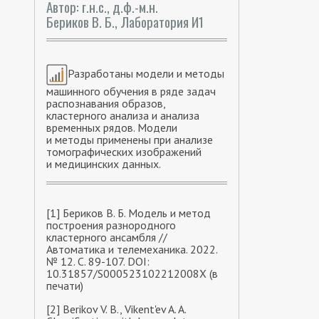
Автор: г.н.с., д.ф.-м.н.
Бериков В. Б., Лаборатория И1
Разработаны модели и методы
машинного обучения в ряде задач
распознавания образов,
кластерного анализа и анализа
временных рядов. Модели
и методы применены при анализе
томографических изображений
и медицинских данных.
[1] Бериков В. Б. Модель и метод
построения разнородного
кластерного ансамбля //
Автоматика и телемеханика. 2022.
№ 12. С. 89-107. DOI:
10.31857/S000523102212008X (в
печати)
[2] Berikov V. B., Vikent'ev A. A.