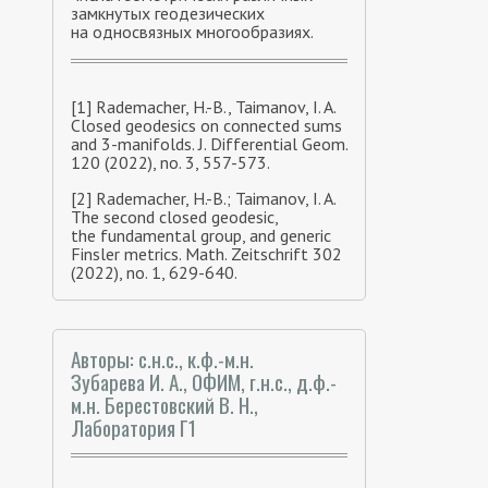
замкнутых геодезических
на односвязных многообразиях.
[1] Rademacher, H.-B., Taimanov, I. A.
Closed geodesics on connected sums
and 3-manifolds. J. Differential Geom.
120 (2022), no. 3, 557-573.
[2] Rademacher, H.-B.; Taimanov, I. A.
The second closed geodesic,
the fundamental group, and generic
Finsler metrics. Math. Zeitschrift 302
(2022), no. 1, 629-640.
Авторы: с.н.с., к.ф.-м.н.
Зубарева И. А., ОФИМ, г.н.с., д.ф.-
м.н. Берестовский В. Н.,
Лаборатория Г1