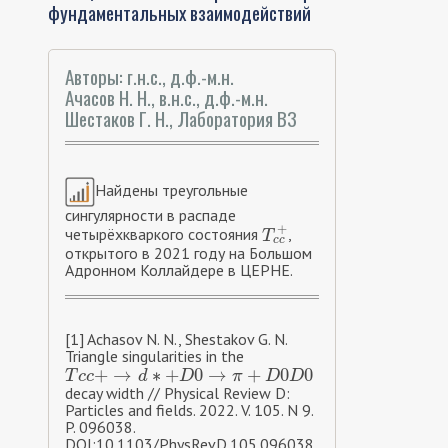
фундаментальных взаимодействий
Авторы: г.н.с., д.ф.-м.н.
Ачасов Н. Н., в.н.с., д.ф.-м.н.
Шестаков Г. Н., Лаборатория В3
Найдены треугольные
сингулярности в распаде
+
четырёхкваркого состояния
,
T
c
c
+
T
c
c
открытого в 2021 году на Большом
Адронном Коллайдере в ЦЕРНЕ.
[1] Achasov N. N., Shestakov G. N.
Triangle singularities in the
+
→
∗
+
0
→
+
0
0
T
c
c
+
→
d
∗
+
D
0
→
π
+
D
0
D
0
T
c
c
d
D
π
D
D
decay width // Physical Review D:
Particles and fields. 2022. V. 105. N 9.
P. 096038.
DOI:10.1103/PhysRevD.105.096038