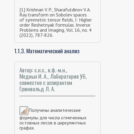
[1] Krishnan V. P., Sharafutdinov V. A.
Ray transform on Sobolev spaces
of symmetric tensor fields, I: Higher
order Reshetnyak formulas. Inverse
Problems and Imaging, Vol. 16, no. 4
(2022), 787-826.
1.1.3. Математический анализ
Автор: с.н.с., к.ф.-м.н.,
Медных И. А., Лаборатория У6,
совместно с аспирантом
Грюнвальд Л. А.
Получены аналитические
формулы для числа отмеченных
остовных лесов в циркулянтных
графах.