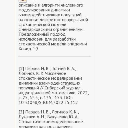
описание и алгоритм численного
моделирования динамики
взаимодействующих популяций
на основе дискретно-непрерывной
стохастической модели
с немарковскими ограничениями.
Предложенный подход
использован для разработки
стохастической модели эпидемии
Ковид-19.
[1] Перцев Н. В., Топчий В. А.,
Логинов К. К. Численное
стохастическое моделирование
динамики взаимодействующих
популяций // Сибирский журнал
индустриальной математики, 2022,
т. 25, № 3, с. 135–153. DOI:
10.33048/SIBJIM.2022.25.312
[2] Перцев Н. В., Логинов К. К.,
Лукашев А. Н., Вакуленко Ю. А.
Стохастическое моделирование
динамики распространения