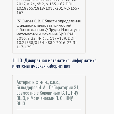
2017, v. 24, № 2, p. 155-167. DOI:
10.18255/1818-1015-2017-2-155-
167
[5] Зыкин С. В. Области определения
функциональных зависимостей
в базах данных // Труды Института
математики и механики УрО РАН,
2016, т. 22, № 3, с. 117–129. DOI:
10.21538/0134-4889-2016-22-3-
117-129
1.1.10. Дискретная математика, информатика
и математическая кибернетика
Авторы: к.ф.-м.н., с.н.с.,
Быкадоров И. А., Лаборатория Э1,
совместно с Коковиным С. Г., НИУ
ВШЭ, и Молчановым П. С., НИУ
ВШЭ