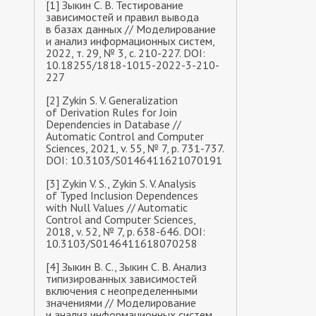
[1] Зыкин С. В. Тестирование
зависимостей и правил вывода
в базах данных // Моделирование
и анализ информационных систем,
2022, т. 29, № 3, с. 210-227. DOI:
10.18255/1818-1015-2022-3-210-
227
[2] Zykin S. V. Generalization
of Derivation Rules for Join
Dependencies in Database //
Automatic Control and Computer
Sciences, 2021, v. 55, № 7, p. 731-737.
DOI: 10.3103/S0146411621070191
[3] Zykin V. S., Zykin S. V. Analysis
of Typed Inclusion Dependences
with Null Values // Automatic
Control and Computer Sciences,
2018, v. 52, № 7, p. 638-646. DOI:
10.3103/S0146411618070258
[4] Зыкин В. С., Зыкин С. В. Анализ
типизированных зависимостей
включения с неопределенными
значениями // Моделирование
и анализ информационных систем,