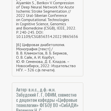
Alyamkin S., Berikov V. Compression
of Deep Neural Network for Acute
Ischemic Stroke Segmentation //
2022 Ural-Siberian Conference
on Computational Technologies
in Cognitive Science, Genomics
and Biomedicine (CSGB), IEEE, 2022.
P. 240-245. DOI:
10.1109/CSGB56354.2022.9865656
[6] Цифровая диабетология.
Монография [текст] /
В. В. Климонтов, В. Б. Бериков,
О. В. Сайк, А. И. Корбут,
Ю. Ф. Семенова, Д. Е. Кладов. –
Новосибирск, 2022: Издательство
НГУ. – 326 с.(в печати).
Автор: в.н.с., д.ф.-м.н.
Забудский Г. Г, ОФИМ, совместно
с доцентом кафедры «Цифровые
технологии» ФГБОУ ВО «СибАДИ»
Веремчук Н. С.