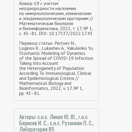
Ковид-19 с учетом
неоднородности населения
по иммунологическим, клиническим
и эпидемиологическим критериям //
Математическая биология
и биоинформатика, 2022, т. 17, № 1,
с. 43–81. DOI: 10.17537/2022.17.43
Перевод статьи: Pertsev N.,
Loginov K., Lukashev A., Vakulenko Yu.
Stochastic Modeling of Dynamics
of the Spread of COVID-19 Infection
Taking Into Account
the Heterogeneity of Population
According To Immunological, Clinical
and Epidemiological Criteria //
Mathematical Biology and
Bioinformatics, 2022, v. 17, № 1,
pp. 43–81.
Авторы: с.н.с. Линке Ю. Ю., г.н.с.
Борисов И. С., с.н.с. Рузанкин П. С.,
Лаборатория В5