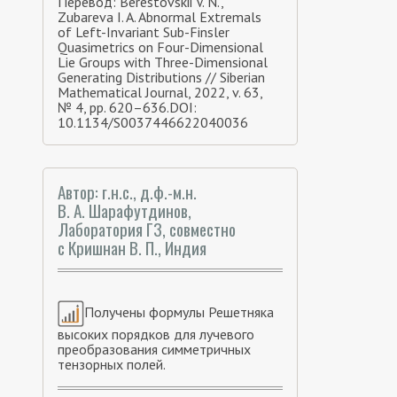
Перевод: Berestovskii V. N.,
Zubareva I. A. Abnormal Extremals
of Left-Invariant Sub-Finsler
Quasimetrics on Four-Dimensional
Lie Groups with Three-Dimensional
Generating Distributions // Siberian
Mathematical Journal, 2022, v. 63,
№ 4, pp. 620–636.DOI:
10.1134/S0037446622040036
Автор: г.н.с., д.ф.-м.н.
В. А. Шарафутдинов,
Лаборатория Г3, совместно
с Кришнан В. П., Индия
Получены формулы Решетняка
высоких порядков для лучевого
преобразования симметричных
тензорных полей.