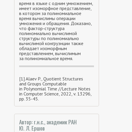
время в языке с одним умножением,
имеет изоморфное представление,
в котором за полиномиальное
время вычислимы операции
умножения и обращения. Доказано,
что фактор-структура
полиномиально вычислимой
структуры по полиномиально
вычислимой конгруэнции также
обладает изоморфным
представлением, вычислимым
за полиномиальное время.
[1] Alaev P., Quotient Structures
and Groups Computable
in Polynomial Time //Lecture Notes
in Computer Science, 2022, v. 13296,
pp. 35-45.
Автор: г.н.с., академик РАН
Ю. Л. Ершов