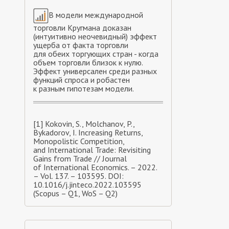
В модели международной
торговли Кругмана доказан
(интуитивно неочевидный) эффект
ущерба от факта торговли
для обеих торгующих стран - когда
объем торговли близок к нулю.
Эффект универсален среди разных
функций спроса и робастен
к разным гипотезам модели.
[1] Kokovin, S., Molchanov, P.,
Bykadorov, I. Increasing Returns,
Monopolistic Competition,
and International Trade: Revisiting
Gains from Trade // Journal
of International Economics. – 2022.
– Vol. 137. – 103595. DOI:
10.1016/j.jinteco.2022.103595
(Scopus – Q1, WoS – Q2)