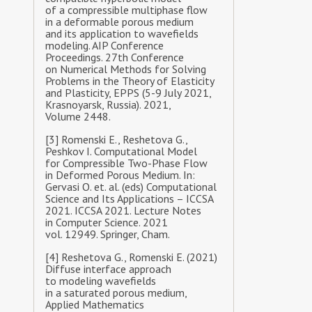
of a compressible multiphase flow
in a deformable porous medium
and its application to wavefields
modeling. AIP Conference
Proceedings. 27th Conference
on Numerical Methods for Solving
Problems in the Theory of Elasticity
and Plasticity, EPPS (5-9 July 2021,
Krasnoyarsk, Russia). 2021,
Volume 2448.
[3] Romenski E., Reshetova G.,
Peshkov I. Computational Model
for Compressible Two-Phase Flow
in Deformed Porous Medium. In:
Gervasi O. et. al. (eds) Computational
Science and Its Applications – ICCSA
2021. ICCSA 2021. Lecture Notes
in Computer Science. 2021
vol. 12949. Springer, Cham.
[4] Reshetova G., Romenski E. (2021)
Diffuse interface approach
to modeling wavefields
in a saturated porous medium,
Applied Mathematics