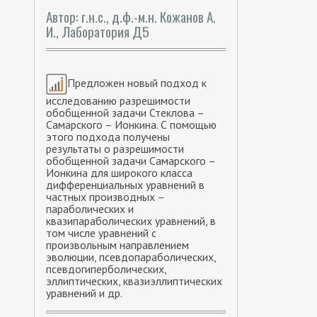
Автор: г.н.с., д.ф.-м.н. Кожанов А.
И., Лаборатория Д5
Предложен новый подход к
исследованию разрешимости
обобщенной задачи Стеклова –
Самарского – Ионкина. С помощью
этого подхода получены
результаты о разрешимости
обобщенной задачи Самарского –
Ионкина для широкого класса
дифференциальных уравнений в
частных производных –
параболических и
квазипараболических уравнений, в
том числе уравнений с
произвольным направлением
эволюции, псевдопараболических,
псевдогиперболических,
эллиптических, квазиэллиптических
уравнений и др.