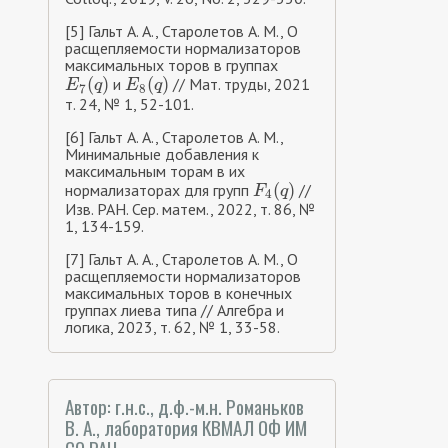
[5] Гальт А. А., Старолетов A. M., О
расщепляемости нормализаторов
максимальных торов в группах
(
)
(
)
и
// Мат. труды, 2021
E
7
(
q
)
E
8
(
q
)
E
q
E
q
7
8
т. 24, № 1, 52-101.
[6] Гальт А. А., Старолетов A. M.,
Минимальные добавления к
максимальным торам в их
(
)
нормализаторах для групп
//
F
4
(
q
)
F
q
4
Изв. РАН. Сер. матем., 2022, т. 86, №
1, 134-159.
[7] Гальт А. А., Старолетов A. M., О
расщепляемости нормализаторов
максимальных торов в конечных
группах лиева типа // Алгебра и
логика, 2023, т. 62, № 1, 33-58.
Автор: г.н.с., д.ф.-м.н. Романьков
В. А., лаборатория КВМАЛ ОФ ИМ