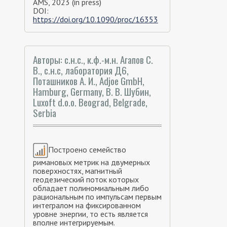
AMS, 2023 (in press)
DOI:
https://doi.org/10.1090/proc/16353
Авторы: с.н.с., к.ф.-м.н. Агапов С.
В., с.н.с, лаборатория Д6,
Поташников А. И., Adjoe GmbH,
Hamburg, Germany, В. В. Шубин,
Luxoft d.o.o. Beograd, Belgrade,
Serbia
Построено семейство
римановых метрик на двумерных
поверхностях, магнитный
геодезический поток которых
обладает полиномиальным либо
рациональным по импульсам первым
интегралом на фиксированном
уровне энергии, то есть является
вполне интегрируемым.