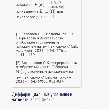
v
|
|
(
)
D
f
x
(
)
=
искажения
K
(
x
)
=
|
D
f
h
|
v
(
x
)
d
e
t
D
f
(
x
)
h
K
x
(
)
d
e
t
D
f
x
(
Ω
)
принадлежит
для
L
p
,
l
o
c
(
Ω
)
L
,
p
l
o
c
>
−
1
некоторого
.
p
>
v
−
1
p
v
[1] Басалаев С. Г., Водопьянов С. К.
Открытость и дискретность
отображений с конечным
искажением на группах Карно // Сиб.
мат. журн.–2023.–Т.64.–№6, с.
1151-1159.
[2] Водопьянов С. К. Непрерывность
отображений класса Соболева
1
с конечным искажением на
W
v
,
l
o
c
1
W
,
v
l
o
c
группах Карно // Сиб. мат. журн.–
2023.–Т.64.–№5, с. 912-934.
Дифференциальные уравнения и
математическая физика