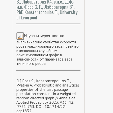
В., Лаборатория К4, в.н.с., д.ф.-
м.н. Фосс С. Г., Лаборатория В1,
PhD Konstantopoulos T., University
of Liverpool
Изучены вероятностно-
аналитические свойства скорости
роста максимального веса путей во
взвешенном случайном
ориентированном графе в
зависимости от параметра веса
типичного рёбра.
[1] Foss S., Konstantopoulos T.,
Pyatkin A. Probabilistic and analytical
properties of the last passage
percolation constant in a weighted
random directed graph // Annals of
Applied Probability. 2023. V.33. N2.
P.731-753. DOI: 10.1214/22-
aap1832.