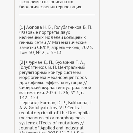
эксперименты, описана их
биологическая интерпретация.
[1] Аюпова Н. Б., Голубятников В. П.
Фазовые портреты двух
нелинейных моделей кольцевых
генных сетей // Математические
заметки СВФУ, апрель—июнь, 2023.
Том 30, № 2, с. 3–13.
[2] Фурман Д. П., Бухарина Т. А.,
Голубятников В. П. Центральный
регуляторный контур системы
морфогенеза механорецепторов
дрозофилы: эффекты мутаций //
Cибирский журнал индустриальной
математики. 2023. Т. 26, № 3, с.
142–153.
Перевод: Furman, D. P., Bukharina, T.
A. & Golubyatnikov, V. P. Central
regulatory circuit of the Drosophila
mechanoreceptor morphogenesis
system: effects of mutations //
Journal of Applied and Industrial
Mathematics. 2023. V. 17, № 3, p.