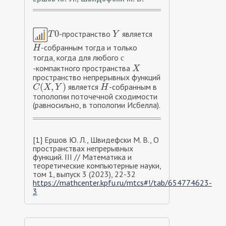
0
-пространство
является
T
0
Y
T
Y
-собранным тогда и только
H
H
тогда, когда для любого
с
с
-компактного пространства
X
X
пространство непрерывных функций
(
,
)
является
-собранным в
C
(
X
,
Y
)
H
C
X
Y
H
топологии поточечной сходимости
(равносильно, в топологии Исбелла).
[1] Ершов Ю. Л., Швидефски М. В., О
пространствах непрерывных
функций. III // Математика и
теоретические компьютерные науки,
том 1, выпуск 3 (2023), 22-32
https://mathcenter.kpfu.ru/mtcs#!/tab/654774623-
3