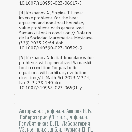
10.1007/s10958-023-06617-5
[4] Kozhanov A., Shipina T. Linear
inverse problems for the heat
equation and non-local boundary
value problems with generalized
Samarskii-Ionkin condition // Boletin
de la Sociedad Matematica Mexicana
(529) 2023 29:64. doi:
10.1007/s40590-023-00529-9
[5] Kozhanov A. Initial-boundary value
problems with generalized Samarskii-
Ionkin condition for parabolic
equations with arbitrary evolution
direction // J. Math. Sci. 2023. V. 274,
No. 2. P. 228-240. doi:
10.1007/s10958-023-06591-y
Авторы: н.с., к.ф.-м.н. Аюпова Н. Б.,
Лаборатория У3, г.н.с., д.ф.-м.н.
Голубятников В. П., Лаборатория
У3, н.с., в.н.с., д.б.н. Фурман Д. П.,