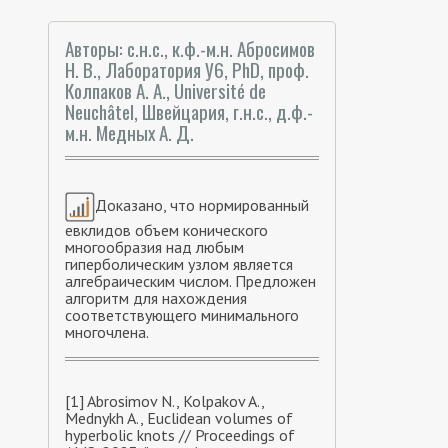
Авторы: с.н.с., к.ф.-м.н. Абросимов
Н. В., Лаборатория У6, PhD, проф.
Колпаков А. А., Université de
Neuchâtel, Швейцария, г.н.с., д.ф.-
м.н. Медных А. Д.
Доказано, что нормированный
евклидов объем конического
многообразия над любым
гиперболическим узлом является
алгебраическим числом. Предложен
алгоритм для нахождения
соответствующего минимального
многочлена.
[1] Abrosimov N., Kolpakov A.,
Mednykh A., Euclidean volumes of
hyperbolic knots // Proceedings of