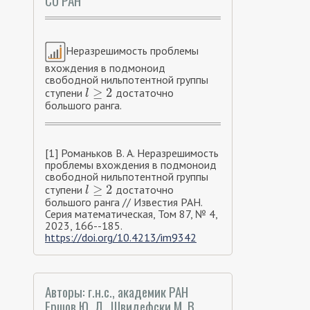
СО РАН
Неразрешимость проблемы
вхождения в подмоноид
свободной нильпотентной группы
≥
2
ступени
достаточно
l
≥
2
l
большого ранга.
[1] Романьков В. А. Неразрешимость
проблемы вхождения в подмоноид
свободной нильпотентной группы
≥
2
ступени
достаточно
l
≥
2
l
большого ранга // Известия РАН.
Серия математическая, Том 87, № 4,
2023, 166--185.
https://doi.org/10.4213/im9342
Авторы: г.н.с., академик РАН
Ершов Ю. Л., Швидефски М. В.