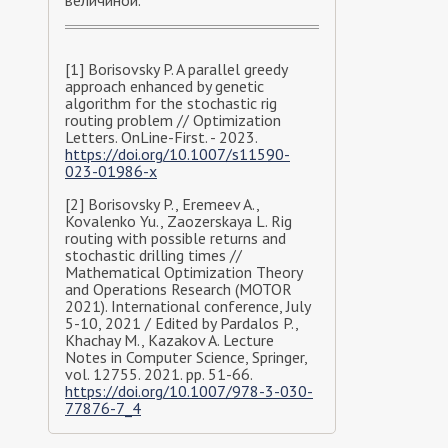
величиной.
[1] Borisovsky P. A parallel greedy
approach enhanced by genetic
algorithm for the stochastic rig
routing problem // Optimization
Letters. OnLine-First. - 2023.
https://doi.org/10.1007/s11590-
023-01986-x
[2] Borisovsky P., Eremeev A.,
Kovalenko Yu., Zaozerskaya L. Rig
routing with possible returns and
stochastic drilling times //
Mathematical Optimization Theory
and Operations Research (MOTOR
2021). International conference, July
5-10, 2021 / Edited by Pardalos P.,
Khachay M., Kazakov A. Lecture
Notes in Computer Science, Springer,
vol. 12755. 2021. pp. 51-66.
https://doi.org/10.1007/978-3-030-
77876-7_4