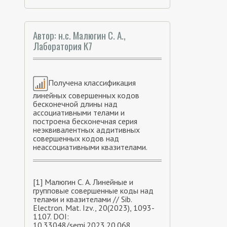
Автор: н.с. Малюгин С. А.,
Лаборатория К7
Получена классификация
линейных совершенных кодов
бесконечной длины над
ассоциативными телами и
построена бесконечная серия
неэквивалентных аддитивных
совершенных кодов над
неассоциативными квазителами.
[1] Малюгин С. А. Линейные и
групповые совершенные коды над
телами и квазителами // Sib.
Electron. Mat. Izv., 20(2023), 1093-
1107. DOI:
10.33048/semi.2023.20.068.