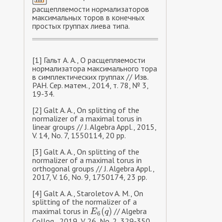
расщепляемости нормализаторов
максимальных торов в конечных
простых группах лиева типа.
[1] Гальт А. А., О расщепляемости
нормализатора максимального тора
в симплектических группах // Изв.
РАН. Сер. матем., 2014, т. 78, № 3,
19-34.
[2] Galt A. A., On splitting of the
normalizer of a maximal torus in
linear groups // J. Algebra Appl., 2015,
V. 14, No. 7, 1550114, 20 pp.
[3] Galt A. A., On splitting of the
normalizer of a maximal torus in
orthogonal groups // J. Algebra Appl.,
2017, V. 16, No. 9, 1750174, 23 pp.
[4] Galt A. A., Staroletov A. M., On
splitting of the normalizer of a
(
)
maximal torus in
// Algebra
E
6
(
q
)
E
q
6
Colloq., 2019, V. 26, No. 2, 329-350.