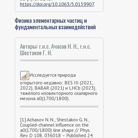
https://doi.org/10.1063/5.0159907
.
Физика элементарных частиц и
фундаментальных взаимодействий
Авторы: г.н.с. Ачасов Н. Н., г.н.с.
Шестаков Г. Н.
Исследуется природа
открытого недавно: BES III (2021,
2022), BABAR (2021) и LHCb (2023),
тяжёлого изовекторного скалярного
мезона a0(1700/1800).
[1] Achasov N. N., Shestakov G. N.,
Coupled-channel influence on the
a0(1700/1800) line shape // Phys.
Rev. D 108, 036018 – Published 24