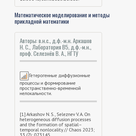
Математическое моделирование и методы
прикладной математики
Авторы: в.н.с., д.ф.-м.н. Аркашов
Н. С., Лаборатория В5, д.ф.-м.н.,
проф. Селезнёв В. А., НГТУ
Гетерогенные диффузионные
процессы и формирование
пространственно-временной
нелокальности.
[1] Arkashov N. S., Seleznev V. A. On
heterogeneous diffusion processes
and the formation of spatial–
temporal nonlocality // Chaos 2023;
33 (7): 073145.