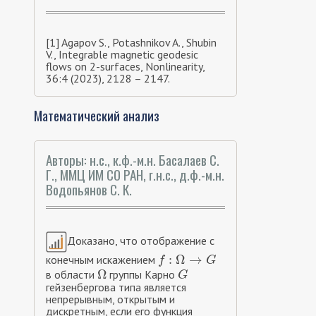
[1] Agapov S., Potashnikov A., Shubin
V., Integrable magnetic geodesic
flows on 2-surfaces, Nonlinearity,
36:4 (2023), 2128 – 2147.
Математический анализ
Авторы: н.с., к.ф.-м.н. Басалаев С.
Г., ММЦ ИМ СО РАН, г.н.с., д.ф.-м.н.
Водопьянов С. К.
Доказано, что отображение с
:
Ω
→
конечным искажением
f
:
Ω
→
G
f
G
Ω
в области
группы Карно
Ω
G
G
гейзенбергова типа является
непрерывным, открытым и
дискретным, если его функция