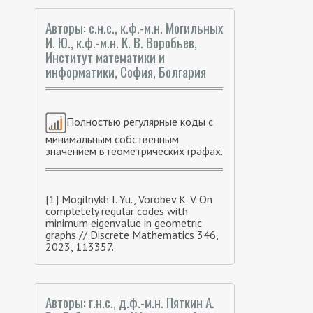
Авторы: с.н.с., к.ф.-м.н. Могильных
И. Ю., к.ф.-м.н. К. В. Воробьев,
Институт математики и
информатики, София, Болгария
Полностью регулярные коды с
минимальным собственным
значением в геометрических графах.
[1] Mogilnykh I. Yu., Vorob’ev K. V. On
completely regular codes with
minimum eigenvalue in geometric
graphs // Discrete Mathematics 346,
2023, 113357.
Авторы: г.н.с., д.ф.-м.н. Пяткин А.