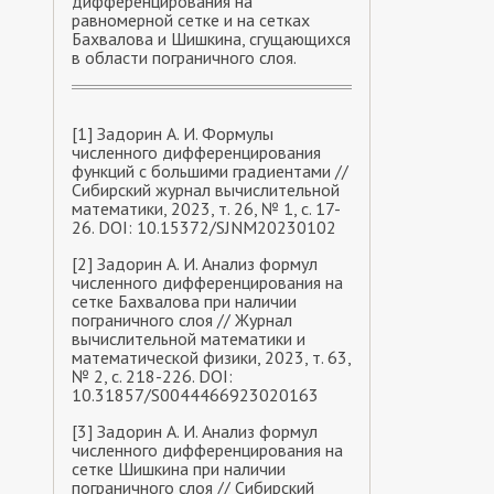
дифференцирования на
равномерной сетке и на сетках
Бахвалова и Шишкина, сгущающихся
в области пограничного слоя.
[1] Задорин А. И. Формулы
численного дифференцирования
функций с большими градиентами //
Сибирский журнал вычислительной
математики, 2023, т. 26, № 1, с. 17-
26. DOI: 10.15372/SJNM20230102
[2] Задорин А. И. Анализ формул
численного дифференцирования на
сетке Бахвалова при наличии
пограничного слоя // Журнал
вычислительной математики и
математической физики, 2023, т. 63,
№ 2, с. 218-226. DOI:
10.31857/S0044466923020163
[3] Задорин А. И. Анализ формул
численного дифференцирования на
сетке Шишкина при наличии
пограничного слоя // Сибирский