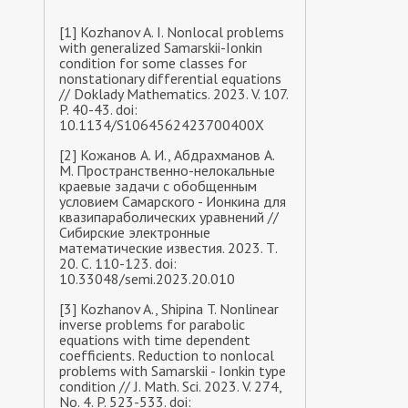
[1] Kozhanov A. I. Nonlocal problems
with generalized Samarskii-Ionkin
condition for some classes for
nonstationary differential equations
// Doklady Mathematics. 2023. V. 107.
P. 40-43. doi:
10.1134/S1064562423700400X
[2] Кожанов А. И., Абдрахманов А.
М. Пространственно-нелокальные
краевые задачи с обобщенным
условием Самарского - Ионкина для
квазипараболических уравнений //
Сибирские электронные
математические известия. 2023. Т.
20. С. 110-123. doi:
10.33048/semi.2023.20.010
[3] Kozhanov A., Shipina T. Nonlinear
inverse problems for parabolic
equations with time dependent
coefficients. Reduction to nonlocal
problems with Samarskii - Ionkin type
condition // J. Math. Sci. 2023. V. 274,
No. 4. P. 523-533. doi: