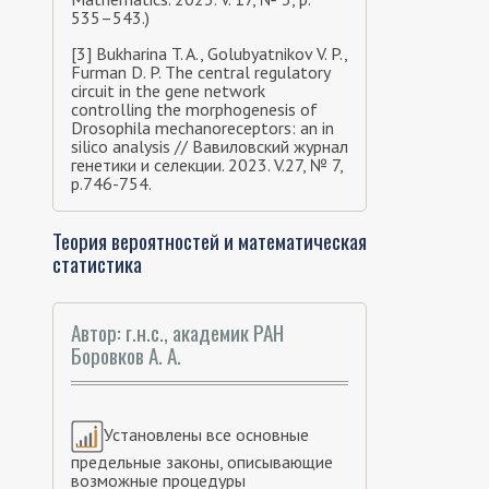
535–543.)
[3] Bukharina T. A., Golubyatnikov V. P.,
Furman D. P. The central regulatory
circuit in the gene network
controlling the morphogenesis of
Drosophila mechanoreceptors: an in
silico analysis // Вавиловский журнал
генетики и селекции. 2023. V.27, № 7,
p.746-754.
Теория вероятностей и математическая
статистика
Автор: г.н.с., академик РАН
Боровков А. А.
Установлены все основные
предельные законы, описывающие
возможные процедуры