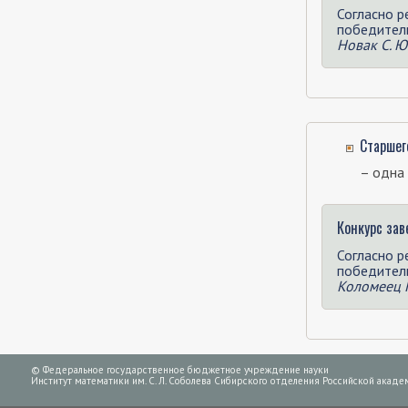
Согласно р
победитель
Новак С. Ю
Старшег
– одна 
Конкурс за
Согласно р
победитель
Коломеец Н
© Федеральное государственное бюджетное учреждение науки
Институт математики им. С. Л. Соболева Сибирского отделения Российской академ