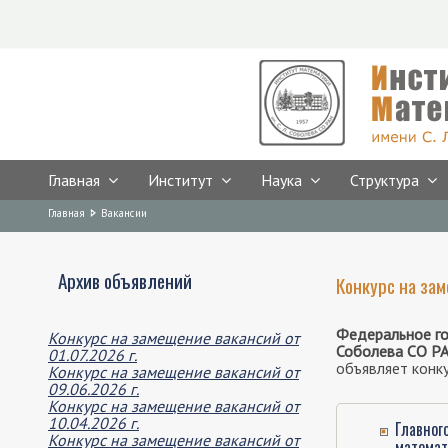
Главная
Институт
Наука
Структура
Предыдущая версия сайта
Breadcrumbs
You
Главная
Вакансии
are
here:
Архив объявлений
Конкурс на зам
Федеральное го
Конкурс на замещение вакансий от
Соболева СО Р
01.07.2026 г.
объявляет конк
Конкурс на замещение вакансий от
09.06.2026 г.
Конкурс на замещение вакансий от
10.04.2026 г.
Главног
Конкурс на замещение вакансий от
математ