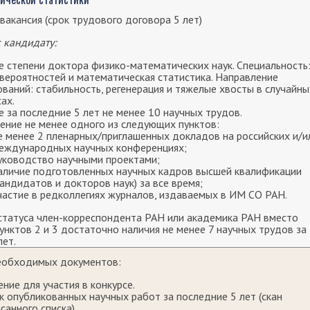
вакансия (срок трудового договора 5 лет)
 кандидату:
 степени доктора физико-математических наук. Специальность
вероятностей и математическая статистика. Направление
ваний: стабильность, регенерация и тяжелые хвосты в случайны
ах.
 за последние 5 лет не менее 10 научных трудов.
ение не менее одного из следующих пунктов:
е менее 2 пленарных/приглашенных докладов на российских и/и
еждународных научных конференциях;
уководство научными проектами;
аличие подготовленных научных кадров высшей квалификации
кандидатов и докторов наук) за все время;
частие в редколлегиях журналов, издаваемых в ИМ СО РАН.
статуса член-корреспондента РАН или академика РАН вместо
унктов 2 и 3 достаточно наличия не менее 7 научных трудов за
лет.
еобходимых документов:
ение для участия в конкурсе.
к опубликованных научных работ за последние 5 лет (скан
санного списка)