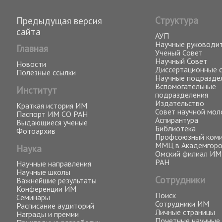
Структура
Предыдущая версия
сайта
АУП
Научные руководи
Главная
Ученый Совет
Научный Совет
Новости
Диссертационные 
Полезные ссылки
Научные подразде
Вспомогательные
Институт
подразделения
Издательство
Краткая история ИМ
Совет научной мо
Паспорт ИМ СО РАН
Аспирантура
Выдающиеся ученые
Библиотека
Фотоархив
Профсоюзный ком
ММЦ в Академгор
Наука
Омский филиал ИМ
РАН
Научные направления
Научные школы
Сотрудники
Важнейшие результаты
Конференции ИМ
Поиск
Семинары
Сотрудники ИМ
Расписание аудиторий
Личные страницы
Награды и премии
Почетные научные