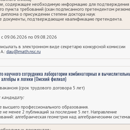
е, содержащее необходимую информацию для подтверждения
го пункта требований (скан подписанного претендентом резюме
 диплома о присуждении степени доктора наук
е документы, подтверждающие квалификацию претендента.
 с 09.06.2026 по 09.08.2026
исылать в электронном виде секретарю конкурсной комиссии
 А.:
dau@math.nsc.ru
о научного сотрудника лаборатории комбинаторных и вычислительн
 алгебры и логики (Омский филиал)
вакансия (срок трудового договора 5 лет)
 кандидату:
е высшего профессионального образования.
 не менее 2 публикаций за последние 5 лет. Направление
ваний: алгебраическая геометрия над алгебраическими система
еобходимых документов: