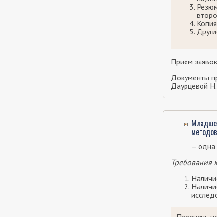
Резюм
второ
Копия
Други
Прием заявок
Документы пр
Даурцевой Н.
Младшег
методов
– одна 
Требования к
Наличи
Наличие
исследо
Перечень н