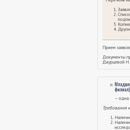
Заявл
Списо
подпи
Копия
Други
Прием заявок
Документы пр
Даурцевой Н.
Младшег
филиал)
– одна 
Требования к
Наличи
Наличие
исслед