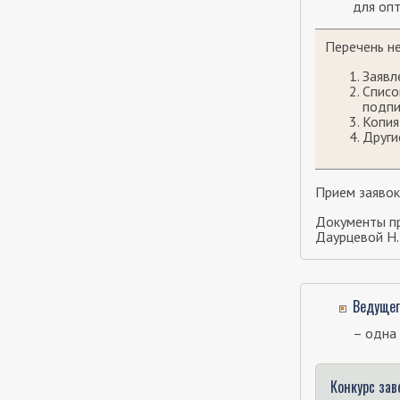
для оп
Перечень н
Заявл
Списо
подпи
Копия
Други
Прием заявок
Документы пр
Даурцевой Н.
Ведущег
– одна 
Конкурс за