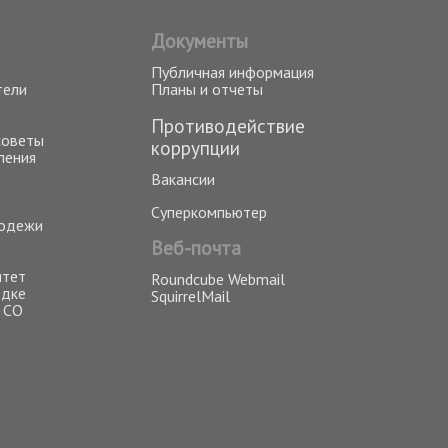
Документы
Публичная информация
тели
Планы и отчеты
Противодействие
советы
коррупции
ления
Вакансии
Суперкомпьютер
лодежи
Веб-почта
итет
Roundcube Webmail
одке
SquirrelMail
 СО