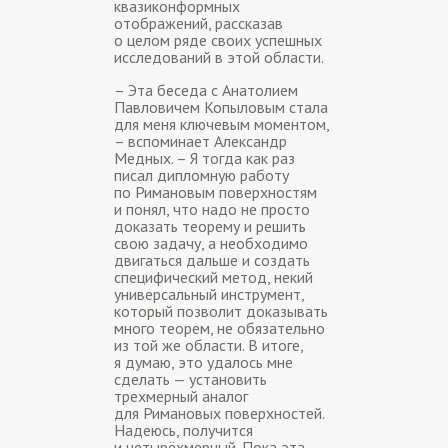
квазиконформных
отображений, рассказав
о целом ряде своих успешных
исследований в этой области.
– Эта беседа с Анатолием
Павловичем Копыловым стала
для меня ключевым моментом,
– вспоминает Александр
Медных. – Я тогда как раз
писал дипломную работу
по Римановым поверхностям
и понял, что надо не просто
доказать теорему и решить
свою задачу, а необходимо
двигаться дальше и создать
специфический метод, некий
универсальный инструмент,
который позволит доказывать
много теорем, не обязательно
из той же области. В итоге,
я думаю, это удалось мне
сделать — установить
трехмерный аналог
для Римановых поверхностей.
Надеюсь, получится
и четырёхмерный. Пока эта