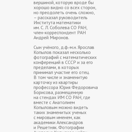
вершиной, которую вроде бы
хорошо видно со всех сторон,
но преодолеть очень сложно,
– рассказал руководитель
Института математики
им. С. Л. Соболева СО РАН,
член-корреспондент РАН
Андрей Миронов.
Сын учёного, д.ф.-м.н. Ярослав
Копылов показал несколько
фотографий с математических
конференций в СССР и за его
пределами, в которых
принимал участие его отец.
В том числе и знаменитую
карточку из квартиры
профессора Юрия Федоровича
Борисова, размещенную
на стендах ИМ СО РАН, где
вместе с Анатолием
Копыловым можно видеть
таких знаменитых ученых
с мировым именем, как
академики Александров
и Решетняк. Фотографии