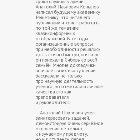
срока службы в армии
Анатолий Павлович Копылов
написал будущему академику
Решетняку, что читал его
публикации и хочет работать
по той же тематике
квазиконформных
отображений. В те годы
организационные вопросы
при необходимости решались
достаточно быстро, и вскоре
он приехал в Сибирь со всей
семьёй. Многие докладчики
вначале своих выступлений
рассказали не только
про научную деятельность
учёного, но отметили и личные
качества его как
преподавателя
и руководителя.
– Анатолий Павлович умел
заинтересовать задачей,
демонстрируя очень серьёзное
отношение не только
к изучаемому предмету,
но и к студенту, перед