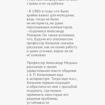
страны и из-за рубежа.
- В 1980-е годы это было
крайне важно для молодежи,
ведь тогда не было
ни интернета, ни даже
персональных компьютеров,
- поделился Александр
Романов. Он также вспомнил,
что, будучи его оппонентом
профессор Копылов сначала
рассказал, как он понял работу
и даже уточнил, верно ли её
истолковал.
Профессор Александр Медных
рассказал о своем
удивительном опыте общения
с А. П. Копыловым еще
в аспирантуре. Тогда еще м.н.с.,
Копылов первым подошёл
и обратился ко мне с просьбой
подумать, где можно
применить некоторые его
решения проблемы
устойчивости