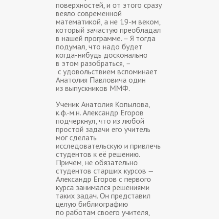
поверхностей, и от этого сразу
веяло современной
математикой, а не 19-м веком,
который зачастую преобладал
в нашей программе. – Я тогда
подумал, что надо будет
когда-нибудь досконально
в этом разобраться, –
с удовольствием вспоминает
Анатолия Павловича один
из выпускников ММФ.
Ученик Анатолия Копылова,
к.ф.-м.н. Александр Егоров
подчеркнул, что из любой
простой задачи его учитель
мог сделать
исследовательскую и привлечь
студентов к её решению.
Причем, не обязательно
студентов старших курсов —
Александр Егоров с первого
курса занимался решениями
таких задач. Он представил
целую библиографию
по работам своего учителя,