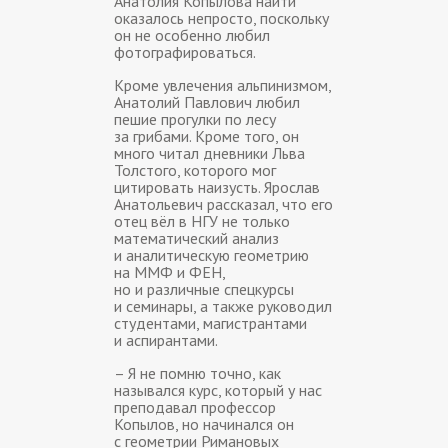
Анатолия Копылова найти
оказалось непросто, поскольку
он не особенно любил
фотографироваться.
Кроме увлечения альпинизмом,
Анатолий Павлович любил
пешие прогулки по лесу
за грибами. Кроме того, он
много читал дневники Льва
Толстого, которого мог
цитировать наизусть. Ярослав
Анатольевич рассказал, что его
отец вёл в НГУ не только
математический анализ
и аналитическую геометрию
на ММФ и ФЕН,
но и различные спецкурсы
и семинары, а также руководил
студентами, магистрантами
и аспирантами.
– Я не помню точно, как
назывался курс, который у нас
преподавал профессор
Копылов, но начинался он
с геометрии Римановых