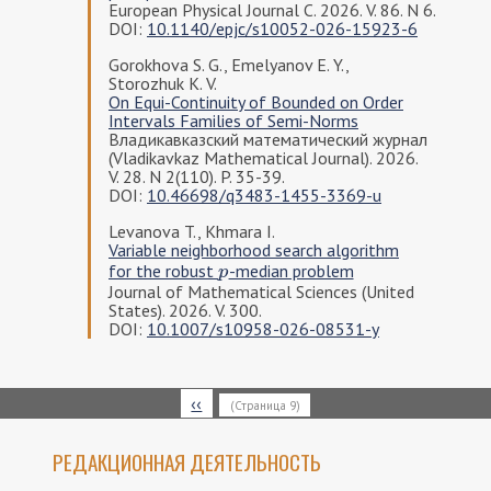
European Physical Journal C. 2026. V. 86. N 6.
DOI:
10.1140/epjc/s10052-026-15923-6
Gorokhova S. G., Emelyanov E. Y.,
Storozhuk K. V.
On Equi-Continuity of Bounded on Order
Intervals Families of Semi-Norms
Владикавказский математический журнал
(Vladikavkaz Mathematical Journal). 2026.
V. 28. N 2(110). P. 35-39.
DOI:
10.46698/q3483-1455-3369-u
Levanova T., Khmara I.
Variable neighborhood search algorithm
for the robust
-median problem
p
p
Journal of Mathematical Sciences (United
States). 2026. V. 300.
DOI:
10.1007/s10958-026-08531-y
Нумерация
Предыдущая
‹‹
(Страница 9)
страниц
страница
РЕДАКЦИОННАЯ ДЕЯТЕЛЬНОСТЬ