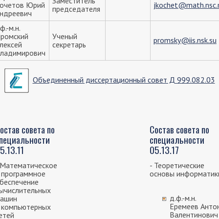
Заместитель
очетов Юрий
jkochet@math.nsc.
председателя
ндреевич
.ф.-м.н.
ромский
Ученый
promsky@iis.nsk.su
лексей
секретарь
ладимирович
Объединенный диссертационный совет Д 999.082.03
остав совета по
Состав совета по
пециальности
специальности
5.13.11
05.13.17
 Математическое
- Теоретические
 программное
основы информатик
беспечение
ычислительных
д.ф.-м.н.
ашин
Еремеев Анто
 компьютерных
Валентинович
етей