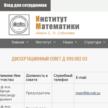
Главная
Институт
Наука
Структура
ДИССЕРТАЦИОННЫЙ СОВЕТ Д 999.082.03
амилия Имя
Должность в
Служебный
E-mail
тчество
совете
телефон
.ф.-м.н.
арчук
Председатель
mag@iis.nsk.su
лександр
урьевич
.ф.-м.н.