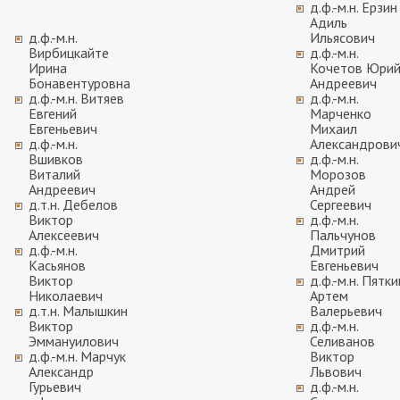
д.ф.-м.н. Ерзин
Адиль
д.ф.-м.н.
Ильясович
Вирбицкайте
д.ф.-м.н.
Ирина
Кочетов Юри
Бонавентуровна
Андреевич
д.ф.-м.н. Витяев
д.ф.-м.н.
Евгений
Марченко
Евгеньевич
Михаил
д.ф.-м.н.
Александрови
Вшивков
д.ф.-м.н.
Виталий
Морозов
Андреевич
Андрей
д.т.н. Дебелов
Сергеевич
Виктор
д.ф.-м.н.
Алексеевич
Пальчунов
д.ф.-м.н.
Дмитрий
Касьянов
Евгеньевич
Виктор
д.ф.-м.н. Пятки
Николаевич
Артем
д.т.н. Малышкин
Валерьевич
Виктор
д.ф.-м.н.
Эммануилович
Селиванов
д.ф.-м.н. Марчук
Виктор
Александр
Львович
Гурьевич
д.ф.-м.н.