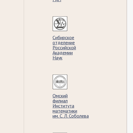
Сибирское
отделение
Российской
Академии
Наук
Омский
филиал
Института
математики
им. С. Л. Соболева