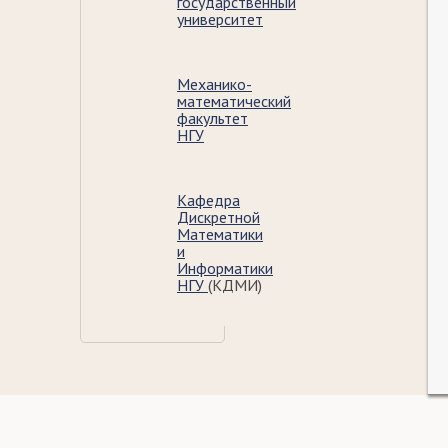
государственный
университет
Механико-
математический
факультет
НГУ
Кафедра
Дискретной
Математики
и
Информатики
НГУ
(КДМИ)