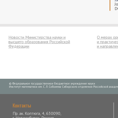
J
D
Новости Министерства науки и
О мерах ор
высшего образования Российской
и практиче
Федерации
и направле
© Федеральное государственное бюджетное учреждение науки
Институт математики им. С. Л. Соболева Сибирского отделения Российской академ
Контакты
Пр. ак. Коптюга, 4, 630090,
г. Новосибирск, Россия