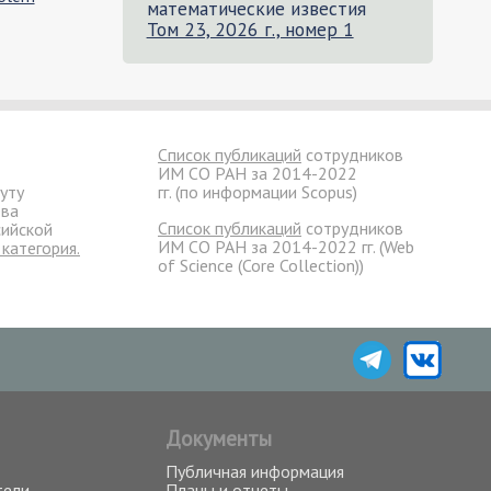
математические известия
Том 23, 2026 г., номер 1
Список публикаций
сотрудников
ИМ СО РАН за 2014-2022
уту
гг. (по информации Scopus)
ева
Список публикаций
сотрудников
сийской
ИМ СО РАН за 2014-2022 гг. (Web
 категория.
of Science (Core Collection))
Документы
Публичная информация
тели
Планы и отчеты