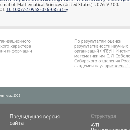
ournal of Mathematical Sciences (United States). 2026. V. 300.
OI:
10.1007/s10958-026-08531-y
ганизационного
По результатам оценки
ского характера
результативности научных
нии информации
организаций ФГБУН Инстит
математики им. С. Л. Собол
Сибирского отделения Рос
академии наук
присвоена 1
ии наук, 2022
Структура
Предыдущая версия
сайта
АУП
Научные руководи