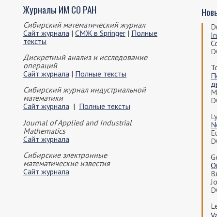
Журналы ИМ СО РАН
Нов
Сибирский математический журнал
D
Сайт журнала
|
СМЖ в Springer
|
Полные
I
тексты
C
D
Дискретный анализ и исследование
операций
Т
Сайт журнала
|
Полные тексты
П
д
Сибирский журнал индустриальной
М
математики
D
Сайт журнала
|
Полные тексты
Ly
Journal of Applied and Industrial
N
Mathematics
Eu
Сайт журнала
D
Сибирские электронные
G
математические известия
O
Сайт журнала
В
Jo
D
L
V