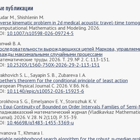
ые публикации
udar M., Shishlenin M.
nverse kinematic problem in 2d medical acoustic travel-time tomo
omputational Mathematics and Modeling. 2026.
OI:
10.1007/s10598-026-09724-5
опчий В. А.
оследовательности вырождающихся цепей Маркова, управляем
важды максимальными случайными процессами
атематические труды. 2026. Т. 29. № 2. С. 113-151.
OI:
10.25205/1560-750X-2026-29-2-113-151
akhovich S. L., Sayapin S. B., Zubareva I. A.
oether’s theorem for the conditional principle of least action
ropean Physical Journal C. 2026. V. 86. N 6.
OI:
10.1140/epjc/s10052-026-15923-6
orokhova S. G., Emelyanov E. Y., Storozhuk K. V.
n Equi-Continuity of Bounded on Order Intervals Families of Semi
ладикавказский математический журнал (Vladikavkaz Mathemati
urnal). 2026. V. 28. N 2(110). P. 35-39.
OI:
10.46698/q3483-1455-3369-u
evanova T., Khmara I.
ariable neighborhood search algorithm for the robust
-median pr
p
p