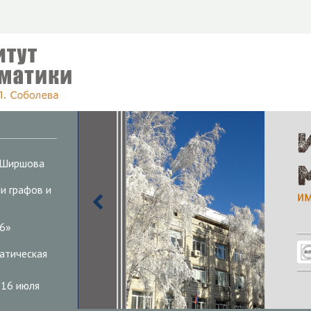
. Ширшова
и графов и
26»
атическая
 16 июля