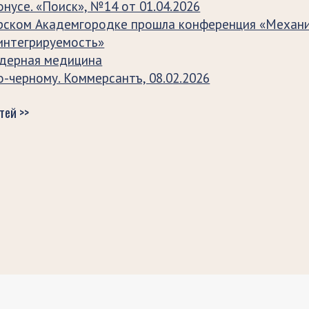
онусе. «Поиск», №14 от 01.04.2026
рском Академгородке прошла конференция «Механи
 интегрируемость»
ядерная медицина
-черному. Коммерсантъ, 08.02.2026
тей >>