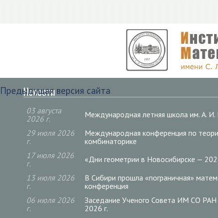
Новости
Предыдущая версия сайта
03 августа
Международная летняя школа им. А. И
2026 г.
29 июля 2026
Международная конференция по теори
г.
комбинаторике
17 июля 2026
«Дни геометрии в Новосибирске — 20
г.
13 июля 2026
В Сибири прошла «пограничная» матем
г.
конференция
06 июля 2026
Заседание Ученого Совета ИМ СО РАН
г.
2026 г.