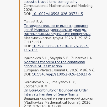
acoustic travel-time tomography
Computational Mathematics and Modeling.
2026.
DOI:
10.1007/s10598-026-09724-5
Топчий В. А.
Последовательности вырождающихся
цепей Маркова, управляемые дважды
максимальными случайными процессами
Математические труды. 2026. Т. 29. № 2.
С. 113-151.
DOI:
10.25205/1560-750X-2026-29-2-
113-151
Lyakhovich S. L., Sayapin S. B., Zubareva I. A.
Noether’s theorem for the conditional
principle of least action
European Physical Journal C. 2026. V. 86. N 6.
DOI:
10.1140/epjc/s10052-026-15923-6
Gorokhova S. G., Emelyanov E. Y.,
Storozhuk K. V.
On Equi-Continuity of Bounded on Order
Intervals Families of Semi-Norms
Владикавказский математический журнал
(Vladikavkaz Mathematical Journal). 2026.
V. 28. N 2(110). P. 35-39.