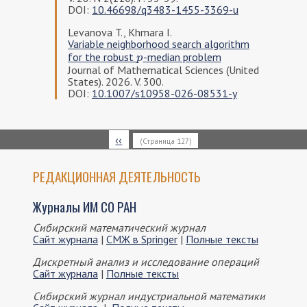
DOI:
10.46698/q3483-1455-3369-u
Levanova T., Khmara I.
Variable neighborhood search algorithm
for the robust
-median problem
p
p
Journal of Mathematical Sciences (United
States). 2026. V. 300.
DOI:
10.1007/s10958-026-08531-y
Нумерация
Предыдущая
‹‹
(Страница 127)
страниц
страница
РЕДАКЦИОННАЯ ДЕЯТЕЛЬНОСТЬ
Журналы ИМ СО РАН
Сибирский математический журнал
Сайт журнала
|
СМЖ в Springer
|
Полные тексты
Дискретный анализ и исследование операций
Сайт журнала
|
Полные тексты
Сибирский журнал индустриальной математики