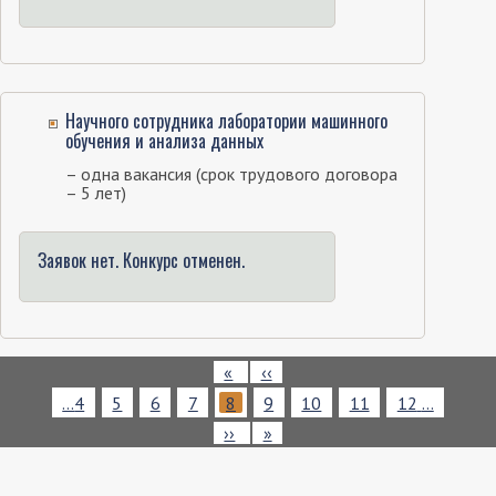
Научного сотрудника лаборатории машинного
обучения и анализа данных
– одна вакансия (срок трудового договора
– 5 лет)
Заявок нет. Конкурс отменен.
Нумерация
Первая
«
Предыдущая
‹‹
страниц
страница
страница
Page
…
4
Page
5
Page
6
Page
7
Текущая
8
Page
9
Page
10
Page
11
Page
12
…
страница
Следующая
››
Последняя
»
страница
страница