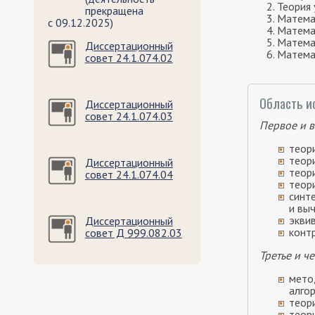
Теория 
прекращена
Матема
с 09.12.2025)
Математ
Математ
Диссертационный
Математ
совет 24.1.074.02
Область и
Диссертационный
совет 24.1.074.03
Первое и 
теор
теор
Диссертационный
теор
совет 24.1.074.04
теор
синт
и выч
экви
Диссертационный
конт
совет Д 999.082.03
Третье и ч
мето
алгор
теори
теор