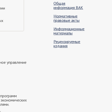
Общая
информация ВАК
рии
Нормативные
правовые акты
ых
Информационные
материалы
Рецензируемые
издания
ное управление
 программ
 экономических
лями.