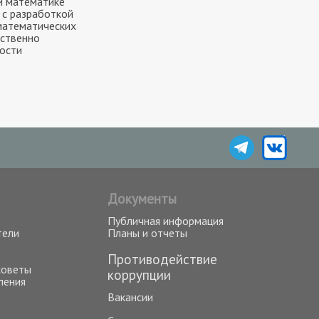
й математике
 с разработкой
математических
бственно
ности
Документы
Публичная информация
тели
Планы и отчеты
Противодействие
советы
коррупции
ления
Вакансии