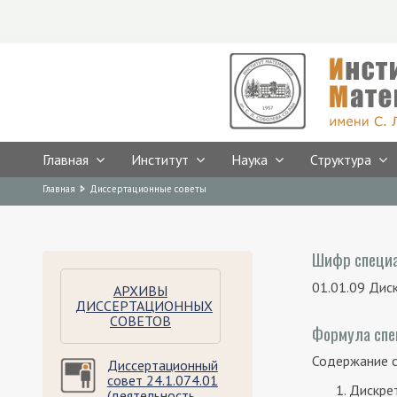
Главная
Институт
Наука
Структура
Предыдущая версия сайта
Breadcrumbs
You
Главная
Диссертационные советы
are
here:
Шифр специа
01.01.09 Дис
АРХИВЫ
ДИССЕРТАЦИОННЫХ
СОВЕТОВ
Формула спе
Содержание с
Диссертационный
совет 24.1.074.01
Дискре
(деятельность