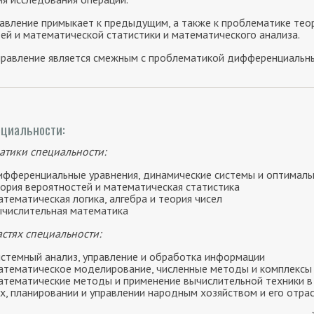
авление примыкает к предыдущим, а также к проблематике тео
ей и математической статистики и математического анализа.
равление является смежным с проблематикой дифференциальн
циальности:
атики специальности:
ифференциальные уравнения, динамические системы и оптималь
еория вероятностей и математическая статистика
тематическая логика, алгебра и теория чисел
ычислительная математика
астях специальности:
истемный анализ, управление и обработка информации
атематическое моделирование, численные методы и комплексы
атематические методы и применение вычислительной техники в
х, планировании и управлении народным хозяйством и его отрас