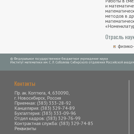
Работы в сме
и математиче
математическ
методов в др
математическ
«Номенклатур
Отрасль наук
физико
© Федеральное государственное бюджетное учреждение науки
Институт математики им. С. Л. Соболева Сибирского отделения Российской академ
Контакты
Пр. ак. Коптюга, 4, 630090,
г. Новосибирск, Россия
Приемная: (383) 333-28-92
Канцелярия: (383) 329-74-89
Бухгалтерия: (383) 333-09-96
Отдел кадров: (383) 329-76-99
Контрактная служба: (383) 329-74-85
Реквизиты