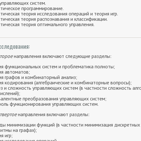
управляющих систем.
тическое программирование.
ическая теория исследования операций и теория игр.
ическая теория распознавания и классификации.
ическая теория оптимального управления.
сследования:
второе
направления включают следующие разделы:
ия функциональных систем и проблематика полноты;
ия автоматов;
ия графов и комбинаторный анализ;
ия кодирования (алгебраические и комбинаторные вопросы);
ез и сложность управляющих систем (в частности сложность ал
ислений);
валентные преобразования управляющих систем;
роль функционирования управляющих систем.
етвертое
направления включают разделы:
ды минимизации функций (в частности минимизация дискретных 
итмы на графах);
я игр;
ия исследования операций.