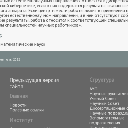
жных естественнонаучных направлениях относятся к дискретно
ской кибернетике, если в них содержатся результаты, связанные
ого аппарата. Если центр тяжести работы лежит в применении 
угом естественнонаучном направлении, и в ней отсутствуют со
ие результаты, работа относится к соответствующей специаль
ы специальностей научных работников».
:
-математические науки
ии наук, 2022
Структура
Предыдущая версия
сайта
АУП
Научные руководи
Главная
Ученый Совет
Научный Совет
Новости
Диссертационные 
Полезные ссылки
Научные подразде
Вспомогательные
Институт
подразделения
Издательство