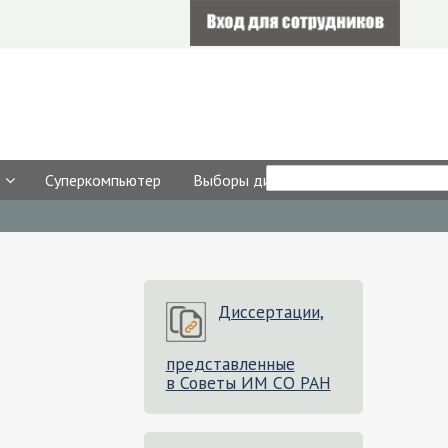
Форма
Search
Суперкомпьютер
Выборы директора
поиска
Диссертации,
представленные
в Советы ИМ СО РАН