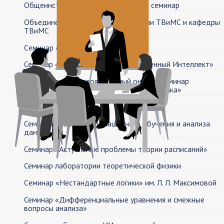
Общеинститутский математический семинар
Объединённый семинар лаборатории ТВиМС и кафедры
ТВиМС
Cеминар «Теория вычислимости»
Семинар «Объяснительный Искусственный Интеллект»
Объединенный вероятностный онлайн-семинар
«Вероятность и математическая статистика»
Семинар Книгочтения
Семинар лаборатории машинного обучения и анализа
данных
Семинар «Актуальные проблемы теории расписаний»
Семинар лаборатории теоретической физики
Cеминар «Нестандартные логики» им. Л. Л. Максимовой
Семинар «Дифференциальные уравнения и смежные
вопросы анализа»