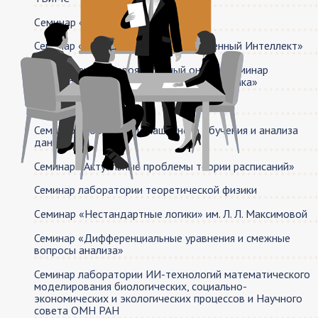
Cеминар «Теория вычислимости»
Семинар «Объяснительный Искусственный Интеллект»
Объединенный вероятностный онлайн-семинар
«Вероятность и математическая статистика»
Семинар Книгочтения
Семинар лаборатории машинного обучения и анализа
данных
Семинар «Актуальные проблемы теории расписаний»
Семинар лаборатории теоретической физики
Cеминар «Нестандартные логики» им. Л. Л. Максимовой
Семинар «Дифференциальные уравнения и смежные
вопросы анализа»
Семинар лаборатории ИИ-технологий математического
моделирования биологических, социально-
экономических и экологических процессов и Научного
совета ОМН РАН