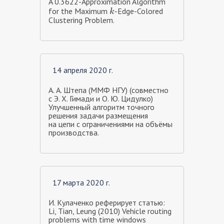
A 0.3622-Approximation Algorithm
for the Maximum
-Edge-Colored
k
k
Clustering Problem.
14 апреля 2020 г.
А. А. Штепа (ММФ НГУ) (совместно
с Э. Х. Гимади и О. Ю. Цидулко)
Улучшенный алгоритм точного
решения задачи размещения
на цепи с ограничениями на объёмы
производства.
17 марта 2020 г.
И. Кулаченко реферирует статью:
Li, Tian, Leung (2010) Vehicle routing
problems with time windows