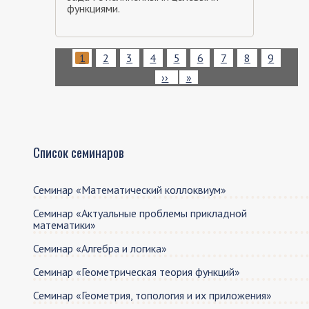
функциями.
Нумерация
Текущая
1
Page
2
Page
3
Page
4
Page
5
Page
6
Page
7
Page
8
Page
9
страниц
страница
Следующая
››
Последняя
»
страница
страница
Список семинаров
Семинар «Математический коллоквиум»
Семинар «Актуальные проблемы прикладной
математики»
Семинар «Алгебра и логика»
Семинар «Геометрическая теория функций»
Семинар «Геометрия, топология и их приложения»