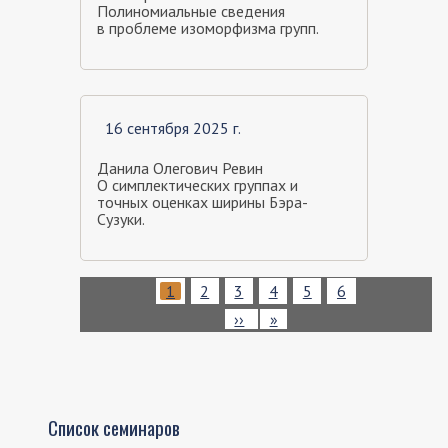
Полиномиальные сведения
в проблеме изоморфизма групп.
16 сентября 2025 г.
Данила Олегович Ревин
О симплектических группах и
точных оценках ширины Бэра-
Сузуки.
Нумерация
Текущая
1
Page
2
Page
3
Page
4
Page
5
Page
6
страниц
страница
Следующая
››
Последняя
»
страница
страница
Список семинаров