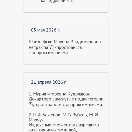
кафедры АиМЛ.
05 мая 2026 г.
Швидефски Марина Владимировна
Ретракты
-пространств
T
0
T
0
с аппроксимациями.
21 апреля 2026 г.
1. Мария Игоревна Кудряшова
Декартово замкнутые подкатегории
-пространств с аппроксимациями.
T
0
T
0
2. Н. А. Баженов, М. В. Зубков, М. И.
Марчук
Индексные множества разрешимо
категоричных моделей,