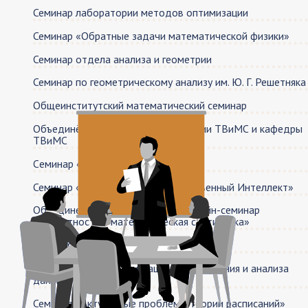
Семинар лаборатории методов оптимизации
Семинар «Обратные задачи математической физики»
Семинар отдела анализа и геометрии
Семинар по геометрическому анализу им. Ю. Г. Решетняка
Общеинститутский математический семинар
Объединённый семинар лаборатории ТВиМС и кафедры
ТВиМС
Cеминар «Теория вычислимости»
Семинар «Объяснительный Искусственный Интеллект»
Объединенный вероятностный онлайн-семинар
«Вероятность и математическая статистика»
Семинар Книгочтения
Семинар лаборатории машинного обучения и анализа
данных
Семинар «Актуальные проблемы теории расписаний»