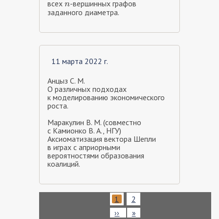
всех
-вершинных графов
n
n
заданного диаметра.
11 марта 2022 г.
Анцыз С. М.
О различных подходах
к моделированию экономического
роста.
Маракулин В. М. (совместно
с Камионко В. А., НГУ)
Аксиоматизация вектора Шепли
в играх с априорными
вероятностями образования
коалиций.
Нумерация
Текущая
1
Page
2
страниц
страница
Следующая
››
Последняя
»