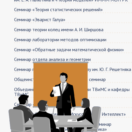
Семинар «Теория статистических решений»
Семинар «Эварист Галуа»
Семинар теории колец имeни А. И. Ширшова
Семинар лаборатории методов оптимизации
Семинар «Обратные задачи математической физики»
Семинар отдела анализа и геометрии
Семинар по геометрическому анализу им. Ю. Г. Решетняка
Общеинститутский математический семинар
Объединённый семинар лаборатории ТВиМС и кафедры
ТВиМС
Cеминар «Теория вычислимости»
Семинар «Объяснительный Искусственный Интеллект»
Объединенный вероятностный онлайн-семинар
«Вероятность и математическая статистика»