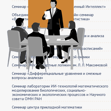
Семинар «Объяснительный Искусственный Интеллект»
Объединенный вероятностный онлайн-семинар
«Вероятность и математическая статистика»
Семинар Книгочтения
Семинар лаборатории машинного обучения и анализа
данных
Семинар «Актуальные проблемы теории расписаний»
Семинар лаборатории теоретической физики
Cеминар «Нестандартные логики» им. Л. Л. Максимовой
Семинар «Дифференциальные уравнения и смежные
вопросы анализа»
Семинар лаборатории ИИ-технологий математического
моделирования биологических, социально-
экономических и экологических процессов и Научного
совета ОМН РАН
Семинар центра прикладной математики