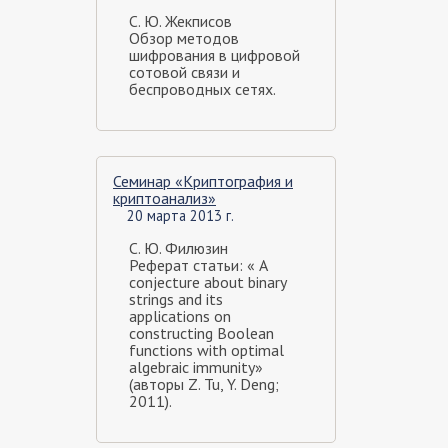
С. Ю. Жекписов
Обзор методов
шифрования в цифровой
сотовой связи и
беспроводных сетях.
Семинар «Криптография и
криптоанализ»
20 марта 2013 г.
С. Ю. Филюзин
Реферат статьи: « A
conjecture about binary
strings and its
applications on
constructing Boolean
functions with optimal
algebraic immunity»
(авторы Z. Tu, Y. Deng;
2011).