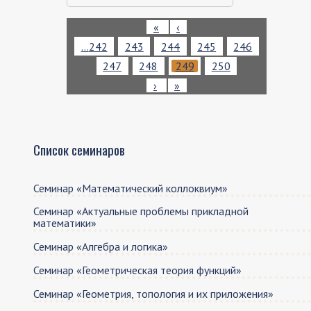
Нумерация
Первая
«
Предыдущая
‹
страниц
страница
страница
Page
…
242
Page
243
Page
244
Page
245
Page
246
Page
247
Page
248
Текущая
249
Page
250
страница
Следующая
›
Последняя
»
страница
страница
Список семинаров
Семинар «Математический коллоквиум»
Семинар «Актуальные проблемы прикладной
математики»
Семинар «Алгебра и логика»
Семинар «Геометрическая теория функций»
Семинар «Геометрия, топология и их приложения»