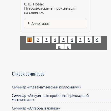
С. Ю. Новак
Пуассоновская аппроксимация
со сдвигом.
Аннотация
Нумерация
Текущая
1
Page
2
Page
3
Page
4
Page
5
Page
6
Page
7
Page
8
Page
9
страниц
страница
Следующая
››
Последняя
»
страница
страница
Список семинаров
Семинар «Математический коллоквиум»
Семинар «Актуальные проблемы прикладной
математики»
Семинар «Алгебра и логика»