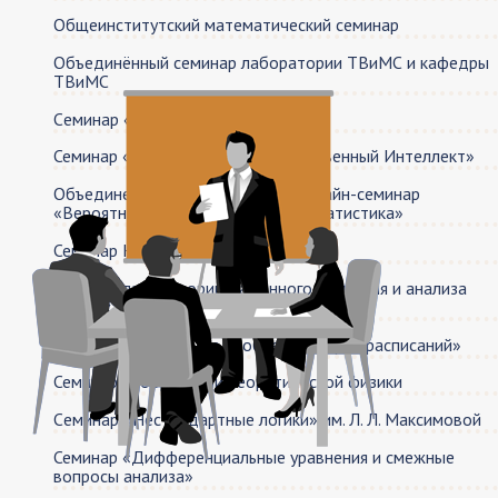
Общеинститутский математический семинар
Объединённый семинар лаборатории ТВиМС и кафедры
ТВиМС
Cеминар «Теория вычислимости»
Семинар «Объяснительный Искусственный Интеллект»
Объединенный вероятностный онлайн-семинар
«Вероятность и математическая статистика»
Семинар Книгочтения
Семинар лаборатории машинного обучения и анализа
данных
Семинар «Актуальные проблемы теории расписаний»
Семинар лаборатории теоретической физики
Cеминар «Нестандартные логики» им. Л. Л. Максимовой
Семинар «Дифференциальные уравнения и смежные
вопросы анализа»