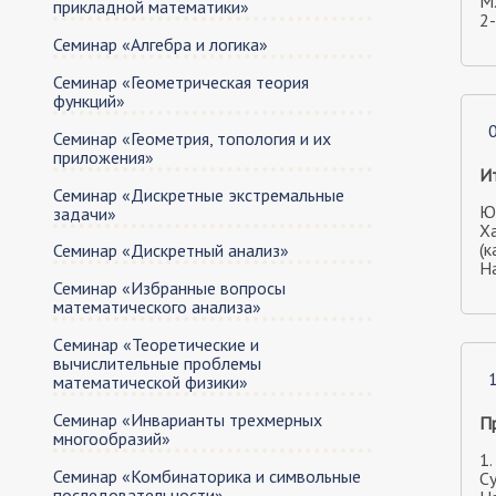
М.
прикладной математики»
2
Семинар «Алгебра и логика»
Семинар «Геометрическая теория
функций»
Семинар «Геометрия, топология и их
приложения»
И
Семинар «Дискретные экстремальные
Ю
задачи»
Х
(к
Семинар «Дискретный анализ»
На
Семинар «Избранные вопросы
математического анализа»
Cеминар «Теоретические и
вычислительные проблемы
математической физики»
Семинар «Инварианты трехмерных
П
многообразий»
1.
Семинар «Комбинаторика и символьные
С
последовательности»