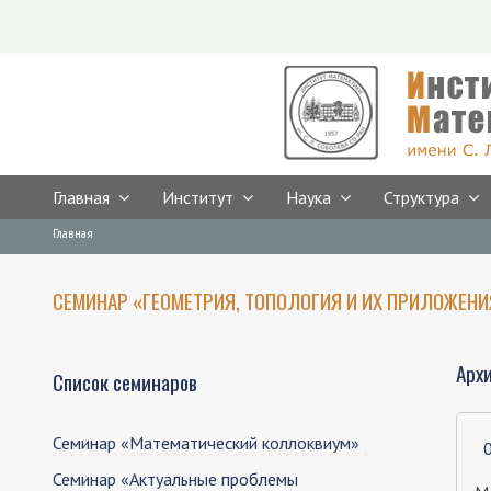
Главная
Институт
Наука
Структура
Предыдущая версия сайта
Breadcrumbs
You
Главная
are
here:
СЕМИНАР «ГЕОМЕТРИЯ, ТОПОЛОГИЯ И ИХ ПРИЛОЖЕНИ
Арх
Список семинаров
Семинар «Математический коллоквиум»
0
Семинар «Актуальные проблемы