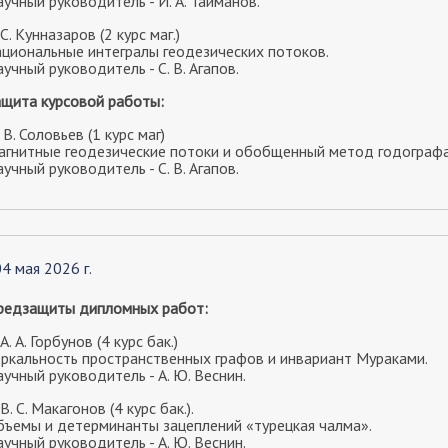
учный руководитель - И. А. Тайманов.
 С. Кунназаров
(2 курс маг.)
ациональные интегралы геодезических потоков.
учный руководитель - С. В. Агапов.
ащита курсовой работы:
 В. Соловьев
(1 курс маг)
агнитные геодезические потоки и обобщенный метод годограф
учный руководитель - С. В. Агапов.
04 мая 2026 г.
редзащиты дипломных работ:
 А. А. Горбунов (4 курс бак.)
еркальность пространственных графов и инвариант Мураками.
учный руководитель - А. Ю. Веснин.
 В. С. Макагонов (4 курс бак.).
бъемы и детерминанты зацеплений «турецкая чалма».
учный руководитель - А. Ю. Веснин.