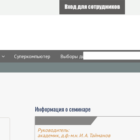
Форма
Search
Суперкомпьютер
Выборы директора
поиска
Информация о семинаре
Руководитель:
академик, д.ф.-м.н. И. А. Тайманов