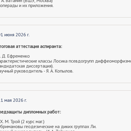
 А. Батанин (ВШЭ, Москва)
-операды и их приложения.
01 июня 2026 г.
тоговая аттестация аспиранта:
. Д. Ефременко
арактеристические классы Лосика псевдогрупп диффеоморфизм
андидатская диссертация).
учный руководитель - Я. А. Копылов.
11 мая 2026 г.
редзащиты дипломных работ:
 Х. М. Трой
(2 курс маг.)
убримановы геодезические на диких группах Ли.