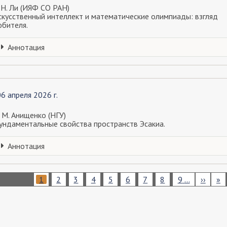
 Н. Ли (ИЯФ СО РАН)
скусственный интеллект и математические олимпиады: взгляд
юбителя.
Аннотация
06 апреля 2026 г.
 М. Анищенко (НГУ)
ундаментальные свойства пространств Эсакиа.
Аннотация
ерация
Текущая
1
Page
2
Page
3
Page
4
Page
5
Page
6
Page
7
Page
8
Page
9
…
Следу
››
По
»
аниц
страница
страни
ст