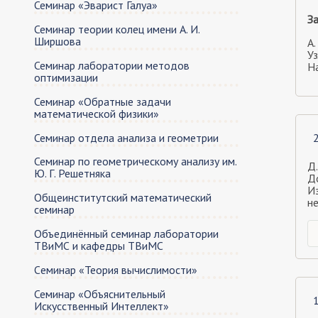
Семинар «Эварист Галуа»
З
Семинар теории колец имeни А. И.
Ширшова
А.
Уз
Семинар лаборатории методов
На
оптимизации
Семинар «Обратные задачи
математической физики»
Семинар отдела анализа и геометрии
Семинар по геометрическому анализу им.
Д
Ю. Г. Решетняка
Д
И
Общеинститутский математический
н
семинар
Объединённый семинар лаборатории
ТВиМС и кафедры ТВиМС
Cеминар «Теория вычислимости»
Семинар «Объяснительный
Искусственный Интеллект»