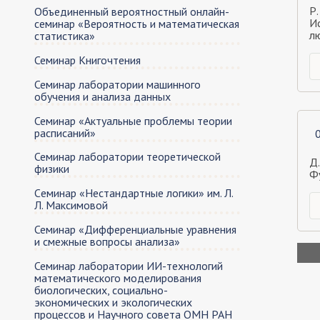
Р.
Объединенный вероятностный онлайн-
И
семинар «Вероятность и математическая
л
статистика»
Семинар Книгочтения
Семинар лаборатории машинного
обучения и анализа данных
Семинар «Актуальные проблемы теории
расписаний»
Семинар лаборатории теоретической
Д.
физики
Ф
Cеминар «Нестандартные логики» им. Л.
Л. Максимовой
Семинар «Дифференциальные уравнения
и смежные вопросы анализа»
Нум
стр
Семинар лаборатории ИИ-технологий
математического моделирования
биологических, социально-
экономических и экологических
процессов и Научного совета ОМН РАН