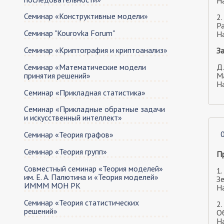
На
Семинар «Конструктивные модели»
2.
Р
Семинар "Kourovka Forum"
На
Семинар «Криптография и криптоанализ»
З
Семинар «Математические модели
Д.
принятия решений»
М
На
Cеминар «Прикладная статистика»
Cеминар «Прикладные обратные задачи
и искусственный интеллект»
Семинар «Теория графов»
Семинар «Теория групп»
П
Совместный семинар «Теория моделей»
1.
им. Е. А. Палютина и «Теория моделей»
З
ИМММ МОН РК
На
Семинар «Теория статистических
2.
решений»
О
На