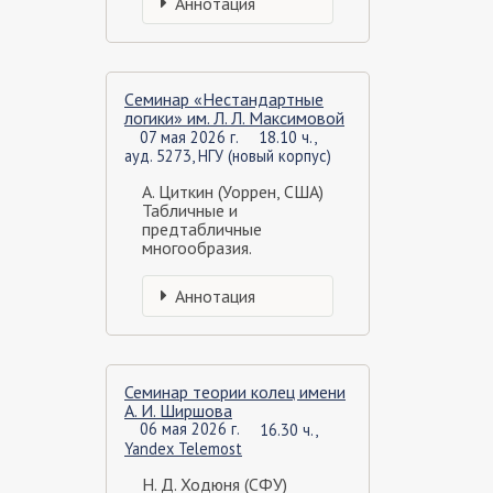
Аннотация
Cеминар «Нестандартные
логики» им. Л. Л. Максимовой
07 мая 2026 г.
18.10 ч.,
ауд. 5273, НГУ (новый корпус)
А. Циткин (Уоррен, США)
Табличные и
предтабличные
многообразия.
Аннотация
Семинар теории колец имeни
А. И. Ширшова
06 мая 2026 г.
16.30 ч.,
Yandex Telemost
Н. Д. Ходюня (СФУ)