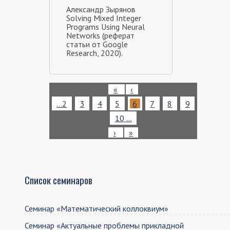
Александр Зырянов
Solving Mixed Integer
Programs Using Neural
Networks (реферат
статьи от Google
Research, 2020).
Нумерация
Первая
«
Предыдущая
‹
страниц
страница
страница
Page
…
2
Page
3
Page
4
Page
5
Текущая
6
Page
7
Page
8
Page
9
страница
Page
10
…
Следующая
›
Последняя
»
страница
страница
Список семинаров
Семинар «Математический коллоквиум»
Семинар «Актуальные проблемы прикладной